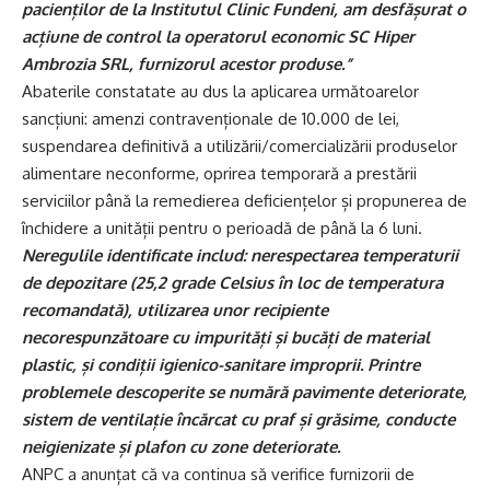
pacienților de la Institutul Clinic Fundeni, am desfășurat o
acțiune de control la operatorul economic SC Hiper
Ambrozia SRL, furnizorul acestor produse.”
Abaterile constatate au dus la aplicarea următoarelor
sancțiuni: amenzi contravenționale de 10.000 de lei,
suspendarea definitivă a utilizării/comercializării produselor
alimentare neconforme, oprirea temporară a prestării
serviciilor până la remedierea deficiențelor și propunerea de
închidere a unității pentru o perioadă de până la 6 luni.
Neregulile identificate includ: nerespectarea temperaturii
de depozitare (25,2 grade Celsius în loc de temperatura
recomandată), utilizarea unor recipiente
necorespunzătoare cu impurități și bucăți de material
plastic, și condiții igienico-sanitare improprii. Printre
problemele descoperite se numără pavimente deteriorate,
sistem de ventilație încărcat cu praf și grăsime, conducte
neigienizate și plafon cu zone deteriorate.
ANPC a anunțat că va continua să verifice furnizorii de