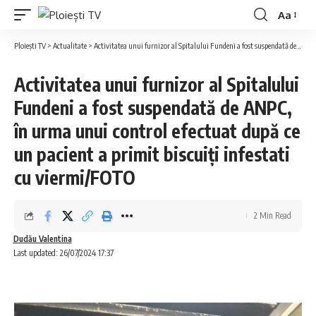
Aa
Ploiești TV
>
Actualitate
>
Activitatea unui furnizor al Spitalului Fundeni a fost suspendată de ANPC, în urma unui control efectuat după ce un pacient a primit biscuiți infestati cu viermi/FOTO
Activitatea unui furnizor al Spitalului
Fundeni a fost suspendată de ANPC,
în urma unui control efectuat după ce
un pacient a primit biscuiți infestati
cu viermi/FOTO
2 Min Read
Dudău Valentina
Last updated: 26/07/2024 17:37