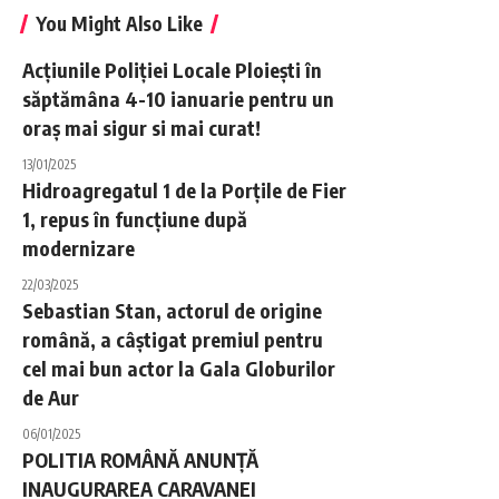
You Might Also Like
Acțiunile Poliției Locale Ploiești în
săptămâna 4-10 ianuarie pentru un
oraș mai sigur si mai curat!
13/01/2025
Hidroagregatul 1 de la Porțile de Fier
1, repus în funcțiune după
modernizare
22/03/2025
Sebastian Stan, actorul de origine
română, a câștigat premiul pentru
cel mai bun actor la Gala Globurilor
de Aur
06/01/2025
POLITIA ROMÂNĂ ANUNȚĂ
INAUGURAREA CARAVANEI