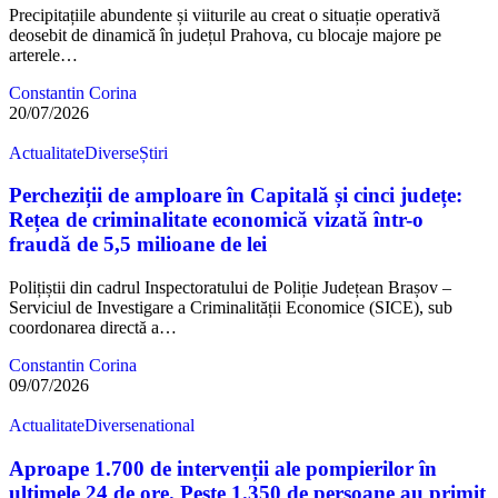
Precipitațiile abundente și viiturile au creat o situație operativă
deosebit de dinamică în județul Prahova, cu blocaje majore pe
arterele…
Constantin Corina
20/07/2026
Actualitate
Diverse
Știri
Percheziții de amploare în Capitală și cinci județe:
Rețea de criminalitate economică vizată într-o
fraudă de 5,5 milioane de lei
Polițiștii din cadrul Inspectoratului de Poliție Județean Brașov –
Serviciul de Investigare a Criminalității Economice (SICE), sub
coordonarea directă a…
Constantin Corina
09/07/2026
Actualitate
Diverse
national
Aproape 1.700 de intervenții ale pompierilor în
ultimele 24 de ore. Peste 1.350 de persoane au primit