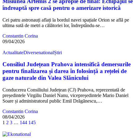
Misiunea Artemis 2 se apropie de final: Echipajul se
îndreaptă spre casă pentru o amerizare istorică
Cei patru astronauți aflați la bordul navei spațiale Orion se află pe
ultima sută de metri a călătoriei lor, îndreptându-se…
Constantin Corina
09/04/2026
Actualitate
Diverse
national
Știri
Consiliul Județean Prahova intensifică demersurile
pentru finalizarea și darea în folosință a rețelei de
gaze naturale din Valea Slănicului
Conducerea Consiliului Județean (CJ) Prahova, reprezentată de
președintele Virgiliu Daniel Nanu, vicepreședintele Mario Daniel
Soare și administratorul public Emil Drăgănescu,…
Constantin Corina
08/04/2026
1
2
3
…
144
145