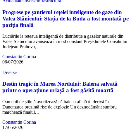
Actualitate
Diverse
Infrastructură
Progrese pe șantierul rețelei inteligente de gaze din
Valea Slănicului: Stația de la Buda a fost montată pe
poziția finală
Lucrările la rețeaua inteligentă de distribuție a gazelor naturale din
Valea Slănicului avansează în mod constant Președintele Consiliului
Județean Prahova,…
Constantin Corina
06/07/2026
Diverse
Destin tragic în Marea Nordului: Balena salvată
printr-o operațiune uriașă a fost găsită moartă
Oamenii de știință avertizează că balena aflată în derivă în
Danemarca prezintă risc de explozie Un deznodământ sumbru
marchează finalul…
Constantin Corina
17/05/2026