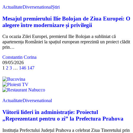
Actualitate
Diverse
national
Știri
Mesajul premierului Ilie Bolojan de Ziua Europei: O
alegere între modernizare și privilegii
Cu ocazia Zilei Europei, premierul Ilie Bolojan a subliniat că
apartenența României la spațiul european reprezintă un proiect clădit
prin…
Constantin Corina
09/05/2026
1
2
3
…
146
147
Actualitate
Diverse
national
Viitorii lideri în administrație: Proiectul
„Reprezentant pentru o zi” la Prefectura Prahova
Instituția Prefectului Județul Prahova a celebrat Ziua Tineretului prin