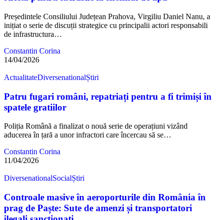
Președintele Consiliului Județean Prahova, Virgiliu Daniel Nanu, a
inițiat o serie de discuții strategice cu principalii actori responsabili
de infrastructura…
Constantin Corina
14/04/2026
Actualitate
Diverse
national
Știri
Patru fugari români, repatriați pentru a fi trimiși în
spatele gratiilor
Poliția Română a finalizat o nouă serie de operațiuni vizând
aducerea în țară a unor infractori care încercau să se…
Constantin Corina
11/04/2026
Diverse
national
Social
Știri
Controale masive în aeroporturile din România în
prag de Paște: Sute de amenzi și transportatori
ilegali sancționați