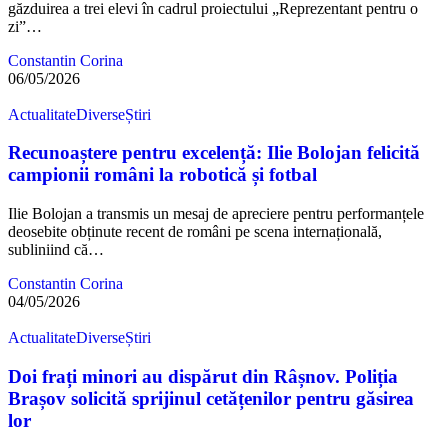
găzduirea a trei elevi în cadrul proiectului „Reprezentant pentru o
zi”…
Constantin Corina
06/05/2026
Actualitate
Diverse
Știri
Recunoaștere pentru excelență: Ilie Bolojan felicită
campionii români la robotică și fotbal
Ilie Bolojan a transmis un mesaj de apreciere pentru performanțele
deosebite obținute recent de români pe scena internațională,
subliniind că…
Constantin Corina
04/05/2026
Actualitate
Diverse
Știri
Doi frați minori au dispărut din Râșnov. Poliția
Brașov solicită sprijinul cetățenilor pentru găsirea
lor