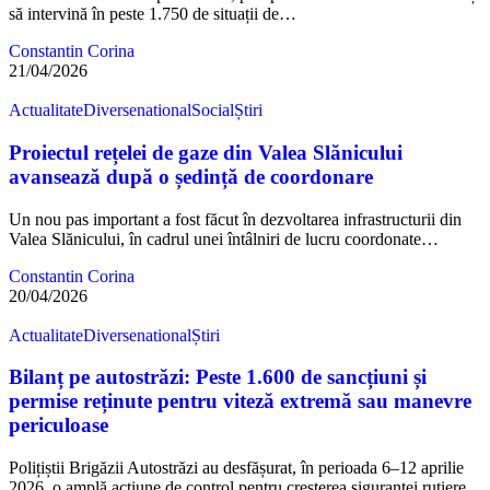
să intervină în peste 1.750 de situații de…
Constantin Corina
21/04/2026
Actualitate
Diverse
national
Social
Știri
Proiectul rețelei de gaze din Valea Slănicului
avansează după o ședință de coordonare
Un nou pas important a fost făcut în dezvoltarea infrastructurii din
Valea Slănicului, în cadrul unei întâlniri de lucru coordonate…
Constantin Corina
20/04/2026
Actualitate
Diverse
national
Știri
Bilanț pe autostrăzi: Peste 1.600 de sancțiuni și
permise reținute pentru viteză extremă sau manevre
periculoase
Polițiștii Brigăzii Autostrăzi au desfășurat, în perioada 6–12 aprilie
2026, o amplă acțiune de control pentru creșterea siguranței rutiere