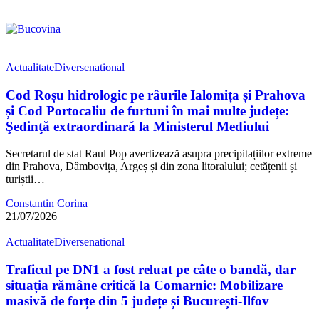
Actualitate
Diverse
national
Cod Roșu hidrologic pe râurile Ialomița și Prahova
și Cod Portocaliu de furtuni în mai multe județe:
Şedinţă extraordinară la Ministerul Mediului
Secretarul de stat Raul Pop avertizează asupra precipitațiilor extreme
din Prahova, Dâmbovița, Argeș și din zona litoralului; cetățenii și
turiștii…
Constantin Corina
21/07/2026
Actualitate
Diverse
national
Traficul pe DN1 a fost reluat pe câte o bandă, dar
situația rămâne critică la Comarnic: Mobilizare
masivă de forțe din 5 județe și București-Ilfov