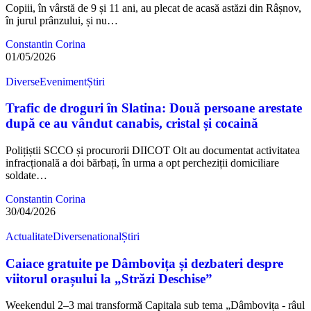
Copiii, în vârstă de 9 și 11 ani, au plecat de acasă astăzi din Râșnov,
în jurul prânzului, și nu…
Constantin Corina
01/05/2026
Diverse
Eveniment
Știri
Trafic de droguri în Slatina: Două persoane arestate
după ce au vândut canabis, cristal și cocaină
Polițiștii SCCO și procurorii DIICOT Olt au documentat activitatea
infracțională a doi bărbați, în urma a opt percheziții domiciliare
soldate…
Constantin Corina
30/04/2026
Actualitate
Diverse
national
Știri
Caiace gratuite pe Dâmbovița și dezbateri despre
viitorul orașului la „Străzi Deschise”
Weekendul 2–3 mai transformă Capitala sub tema „Dâmbovița - râul