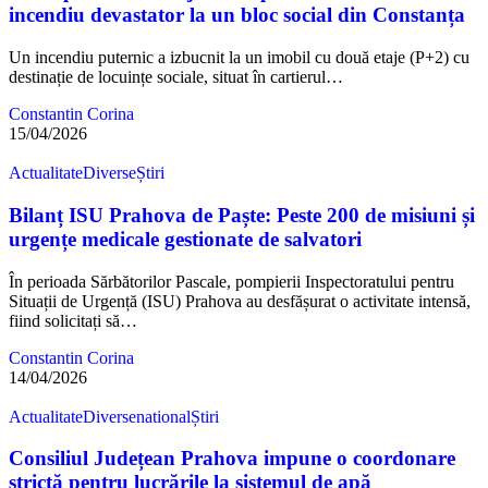
incendiu devastator la un bloc social din Constanța
Un incendiu puternic a izbucnit la un imobil cu două etaje (P+2) cu
destinație de locuințe sociale, situat în cartierul…
Constantin Corina
15/04/2026
Actualitate
Diverse
Știri
Bilanț ISU Prahova de Paște: Peste 200 de misiuni și
urgențe medicale gestionate de salvatori
În perioada Sărbătorilor Pascale, pompierii Inspectoratului pentru
Situații de Urgență (ISU) Prahova au desfășurat o activitate intensă,
fiind solicitați să…
Constantin Corina
14/04/2026
Actualitate
Diverse
national
Știri
Consiliul Județean Prahova impune o coordonare
strictă pentru lucrările la sistemul de apă