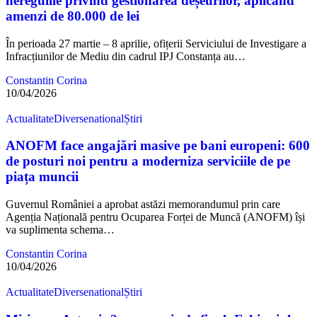
neregulile privind gestionarea deșeurilor, aplicând
amenzi de 80.000 de lei
În perioada 27 martie – 8 aprilie, ofițerii Serviciului de Investigare a
Infracțiunilor de Mediu din cadrul IPJ Constanța au…
Constantin Corina
10/04/2026
Actualitate
Diverse
national
Știri
ANOFM face angajări masive pe bani europeni: 600
de posturi noi pentru a moderniza serviciile de pe
piața muncii
Guvernul României a aprobat astăzi memorandumul prin care
Agenția Națională pentru Ocuparea Forței de Muncă (ANOFM) își
va suplimenta schema…
Constantin Corina
10/04/2026
Actualitate
Diverse
national
Știri