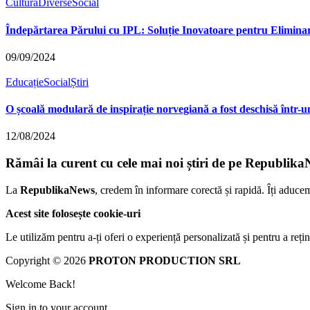
Cultură
Diverse
Social
Îndepărtarea Părului cu IPL: Soluție Inovatoare pentru Eliminar
09/09/2024
Educație
Social
Știri
O școală modulară de inspirație norvegiană a fost deschisă într-
12/08/2024
Rămâi la curent cu cele mai noi știri de pe Republika
La
RepublikaNews
, credem în informare corectă și rapidă. Îți aduce
Acest site folosește cookie-uri
Le utilizăm pentru a-ți oferi o experiență personalizată și pentru a rețin
Copyright © 2026
PROTON PRODUCTION SRL
Welcome Back!
Sign in to your account