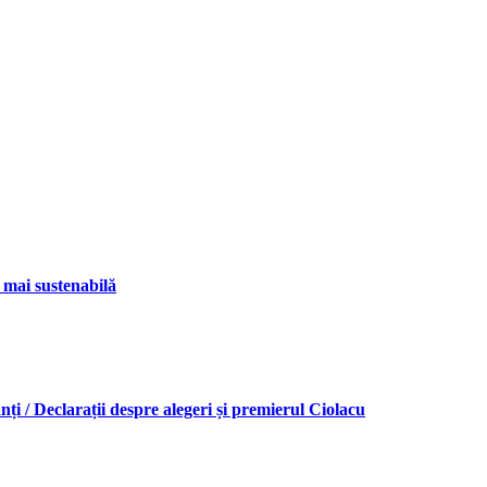
ă mai sustenabilă
i / Declarații despre alegeri și premierul Ciolacu