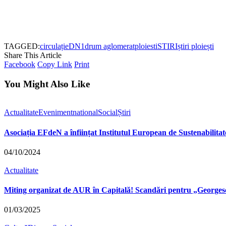
TAGGED:
circulație
DN1
drum aglomerat
ploiesti
STIRI
știri ploiești
Share This Article
Facebook
Copy Link
Print
You Might Also Like
Actualitate
Eveniment
national
Social
Știri
Asociația EFdeN a înființat Institutul European de Sustenabilitat
04/10/2024
Actualitate
Miting organizat de AUR în Capitală! Scandări pentru „Georgescu 
01/03/2025