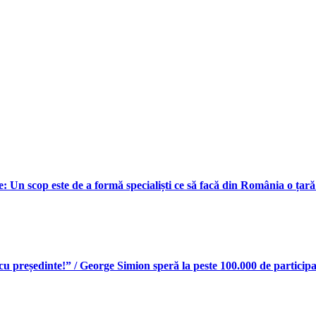
e: Un scop este de a formă specialiști ce să facă din România o țar
președinte!” / George Simion speră la peste 100.000 de participanț