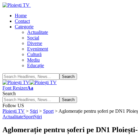
Home
Contact
Categorie
Actualitate
Social
Diverse
Eveniment
Cultură
Mediu
Educație
Font Resizer
Aa
Search
Follow US
Ploiești TV
>
Știri
>
Sport
>
Aglomerație pentru șoferi pe DN1 Ploieș
Actualitate
Sport
Știri
Aglomerație pentru șoferi pe DN1 Ploiești