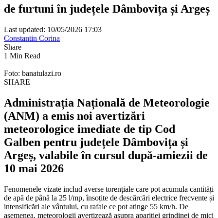
de furtuni în județele Dâmbovița și Argeș
Last updated: 10/05/2026 17:03
Constantin Corina
Share
1 Min Read
Foto: banatulazi.ro
SHARE
Administrația Națională de Meteorologie
(ANM) a emis noi avertizări
meteorologice imediate de tip Cod
Galben pentru județele Dâmbovița și
Argeș, valabile în cursul după-amiezii de
10 mai 2026
Fenomenele vizate includ averse torențiale care pot acumula cantități
de apă de până la 25 l/mp, însoțite de descărcări electrice frecvente și
intensificări ale vântului, cu rafale ce pot atinge 55 km/h. De
asemenea, meteorologii avertizează asupra apariției grindinei de mici