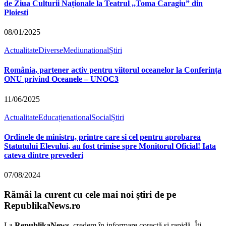
de Ziua Culturii Naționale la Teatrul ,,Toma Caragiu” din
Ploiesti
08/01/2025
Actualitate
Diverse
Mediu
national
Știri
România, partener activ pentru viitorul oceanelor la Conferința
ONU privind Oceanele – UNOC3
11/06/2025
Actualitate
Educație
national
Social
Știri
Ordinele de ministru, printre care si cel pentru aprobarea
Statutului Elevului, au fost trimise spre Monitorul Oficial! Iata
cateva dintre prevederi
07/08/2024
Rămâi la curent cu cele mai noi știri de pe
RepublikaNews.ro
La
RepublikaNews
, credem în informare corectă și rapidă. Îți