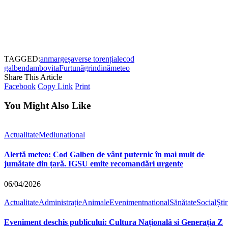
TAGGED:
anm
argeș
averse torențiale
cod
galben
dambovita
Furtună
grindină
meteo
Share This Article
Facebook
Copy Link
Print
You Might Also Like
Actualitate
Mediu
national
Alertă meteo: Cod Galben de vânt puternic în mai mult de
jumătate din țară. IGSU emite recomandări urgente
06/04/2026
Actualitate
Administrație
Animale
Eveniment
national
Sănătate
Social
Știr
Eveniment deschis publicului: Cultura Națională si Generația Z