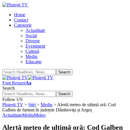
Home
Contact
Categorie
Actualitate
Social
Diverse
Eveniment
Cultură
Mediu
Educație
Font Resizer
Aa
Search
Follow US
Ploiești TV
>
Știri
>
Mediu
>
Alertă meteo de ultimă oră: Cod
Galben de furtuni în județele Dâmbovița și Argeș
Actualitate
Mediu
Meteo
Alertă meteo de ultimă oră: Cod Galben