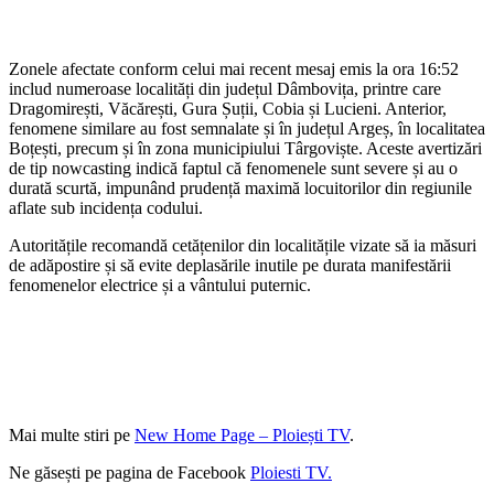
Zonele afectate conform celui mai recent mesaj emis la ora 16:52
includ numeroase localități din județul Dâmbovița, printre care
Dragomirești, Văcărești, Gura Șuții, Cobia și Lucieni. Anterior,
fenomene similare au fost semnalate și în județul Argeș, în localitatea
Boțești, precum și în zona municipiului Târgoviște. Aceste avertizări
de tip nowcasting indică faptul că fenomenele sunt severe și au o
durată scurtă, impunând prudență maximă locuitorilor din regiunile
aflate sub incidența codului.
Autoritățile recomandă cetățenilor din localitățile vizate să ia măsuri
de adăpostire și să evite deplasările inutile pe durata manifestării
fenomenelor electrice și a vântului puternic.
Mai multe stiri pe
New Home Page – Ploiești TV
.
Ne găsești pe pagina de Facebook
Ploiesti TV.