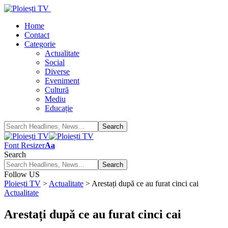
Home
Contact
Categorie
Actualitate
Social
Diverse
Eveniment
Cultură
Mediu
Educație
Font Resizer
Aa
Search
Follow US
Ploiești TV
>
Actualitate
>
Arestați după ce au furat cinci cai
Actualitate
Arestați după ce au furat cinci cai