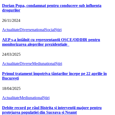
Dorian Popa, condamnat pentru conducere sub influența
drogurilor
26/11/2024
Actualitate
Diverse
national
Social
Știri
AEP s-a întâlnit cu reprezentanții OSCE/ODIHR pentru
monitorizarea alegerilor prezidențiale
24/03/2025
Actualitate
Diverse
Mediu
national
Știri
Primul tratament împotriva țânțarilor începe pe 22 aprilie în
București
18/04/2025
Actualitate
Mediu
national
Știri
Debite record pe râul Bistrița și intervenții majore pentru
protejarea populației din Suceava și Neamț