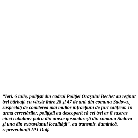
”Ieri, 6 iulie, poliţişti din cadrul Poliţiei Oraşului Bechet au reţinut
trei bărbaţi, cu vârste între 28 şi 47 de ani, din comuna Sadova,
suspectaţi de comiterea mai multor infracţiuni de furt calificat. În
urma cercetărilor, poliţiştii au descoperit că cei trei ar fi sustras
cinci cabaline: patru din anexe gospodăreşti din comuna Sadova
şi una din extravilanul localităţii”, au transmis, duminică,
reprezentanţii IPJ Dolj.