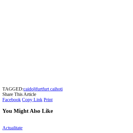
TAGGED:
cai
dolj
furt
furt cai
hoti
Share This Article
Facebook
Copy Link
Print
You Might Also Like
Actualitate