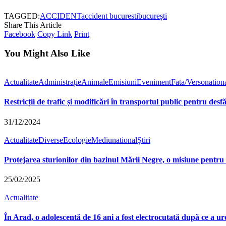
TAGGED:
ACCIDENT
accident bucuresti
bucurești
Share This Article
Facebook
Copy Link
Print
You Might Also Like
Actualitate
Administrație
Animale
Emisiuni
Eveniment
Fata/Verso
nation
Restricții de trafic și modificări în transportul public pentru des
31/12/2024
Actualitate
Diverse
Ecologie
Mediu
national
Știri
Protejarea sturionilor din bazinul Mării Negre, o misiune pentru
25/02/2025
Actualitate
În Arad, o adolescentă de 16 ani a fost electrocutată după ce a u