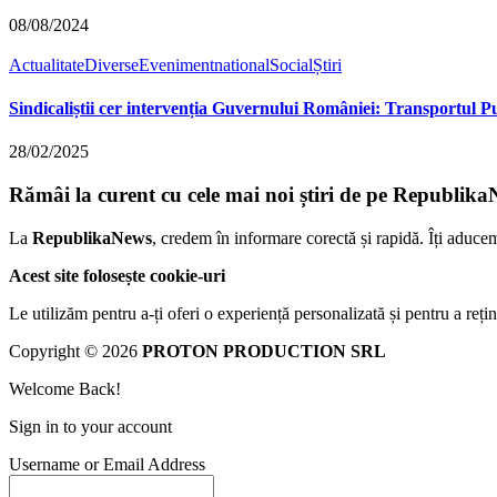
08/08/2024
Actualitate
Diverse
Eveniment
national
Social
Știri
Sindicaliștii cer intervenția Guvernului României: Transportul Pub
28/02/2025
Rămâi la curent cu cele mai noi știri de pe Republika
La
RepublikaNews
, credem în informare corectă și rapidă. Îți aduce
Acest site folosește cookie-uri
Le utilizăm pentru a-ți oferi o experiență personalizată și pentru a rețin
Copyright © 2026
PROTON PRODUCTION SRL
Welcome Back!
Sign in to your account
Username or Email Address