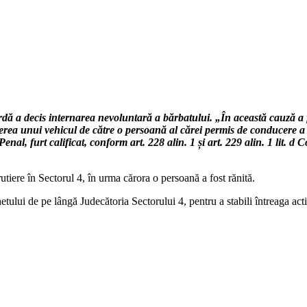
gardă a decis internarea nevoluntară a bărbatului. „În această cauză a 
ea unui vehicul de către o persoană al cărei permis de conducere a 
al, furt calificat, conform art. 228 alin. 1 și art. 229 alin. 1 lit. d C
utiere în Sectorul 4, în urma cărora o persoană a fost rănită.
lui de pe lângă Judecătoria Sectorului 4, pentru a stabili întreaga activ