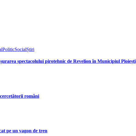
al
Politic
Social
Știri
fășurarea spectacolului pirotehnic de Revelion în Municipiul Ploiești
 cercetătorii români
rcat pe un vagon de tren