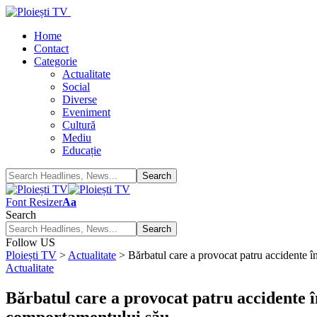
Home
Contact
Categorie
Actualitate
Social
Diverse
Eveniment
Cultură
Mediu
Educație
Font Resizer
Aa
Search
Follow US
Ploiești TV
>
Actualitate
>
Bărbatul care a provocat patru accidente î
Actualitate
Bărbatul care a provocat patru accidente î
comportamentului său