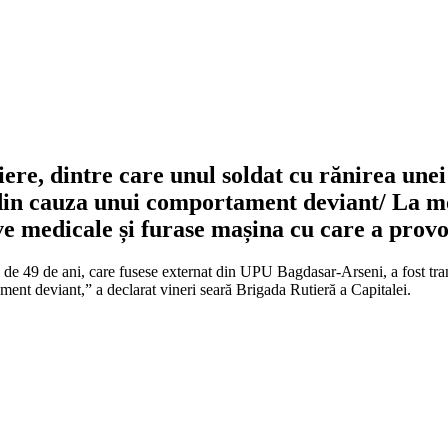
re, dintre care unul soldat cu rănirea unei 
din cauza unui comportament deviant/ La mo
e medicale și furase mașina cu care a provo
tul de 49 de ani, care fusese externat din UPU Bagdasar-Arseni, a fost tra
nt deviant,” a declarat vineri seară Brigada Rutieră a Capitalei.