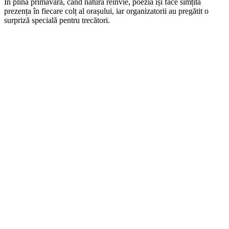
În plină primăvară, când natura reînvie, poezia își face simțită
prezența în fiecare colț al orașului, iar organizatorii au pregătit o
surpriză specială pentru trecători.