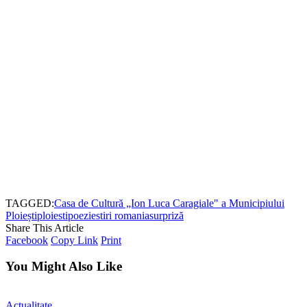
TAGGED:
Casa de Cultură „Ion Luca Caragiale" a Municipiului
Ploiești
ploiesti
poezie
stiri romania
surpriză
Share This Article
Facebook
Copy Link
Print
You Might Also Like
Actualitate