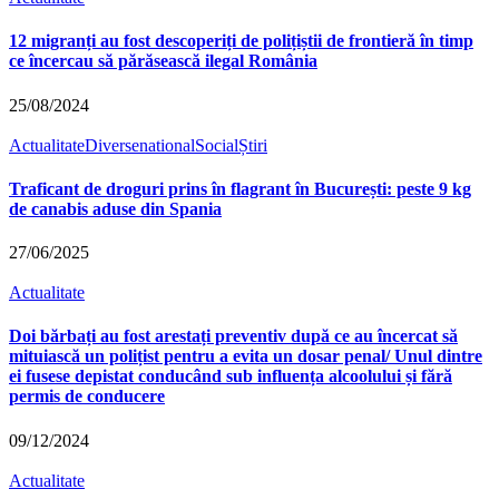
12 migranți au fost descoperiți de polițiștii de frontieră în timp
ce încercau să părăsească ilegal România
25/08/2024
Actualitate
Diverse
national
Social
Știri
Traficant de droguri prins în flagrant în București: peste 9 kg
de canabis aduse din Spania
27/06/2025
Actualitate
Doi bărbați au fost arestați preventiv după ce au încercat să
mituiască un polițist pentru a evita un dosar penal/ Unul dintre
ei fusese depistat conducând sub influența alcoolului și fără
permis de conducere
09/12/2024
Actualitate