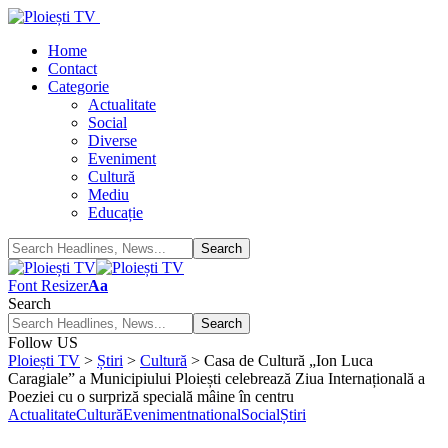
Home
Contact
Categorie
Actualitate
Social
Diverse
Eveniment
Cultură
Mediu
Educație
Font Resizer
Aa
Search
Follow US
Ploiești TV
>
Știri
>
Cultură
>
Casa de Cultură „Ion Luca
Caragiale” a Municipiului Ploiești celebrează Ziua Internațională a
Poeziei cu o surpriză specială mâine în centru
Actualitate
Cultură
Eveniment
national
Social
Știri