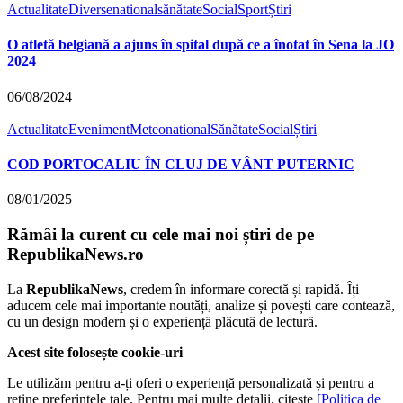
Actualitate
Diverse
national
sănătate
Social
Sport
Știri
O atletă belgiană a ajuns în spital după ce a înotat în Sena la JO
2024
06/08/2024
Actualitate
Eveniment
Meteo
national
Sănătate
Social
Știri
COD PORTOCALIU ÎN CLUJ DE VÂNT PUTERNIC
08/01/2025
Rămâi la curent cu cele mai noi știri de pe
RepublikaNews.ro
La
RepublikaNews
, credem în informare corectă și rapidă. Îți
aducem cele mai importante noutăți, analize și povești care contează,
cu un design modern și o experiență plăcută de lectură.
Acest site folosește cookie-uri
Le utilizăm pentru a-ți oferi o experiență personalizată și pentru a
reține preferințele tale. Pentru mai multe detalii, citește
[Politica de