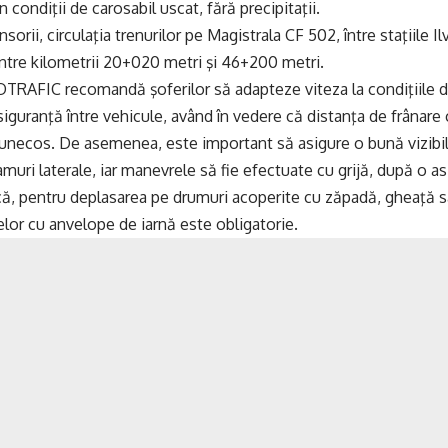
 condiţii de carosabil uscat, fără precipitaţii.
sorii, circulaţia trenurilor pe Magistrala CF 502, între staţiile Il
între kilometrii 20+020 metri şi 46+200 metri.
OTRAFIC recomandă şoferilor să adapteze viteza la condiţiile
siguranţă între vehicule, având în vedere că distanţa de frânare 
necos. De asemenea, este important să asigure o bună vizibilit
amuri laterale, iar manevrele să fie efectuate cu grijă, după o a
ă, pentru deplasarea pe drumuri acoperite cu zăpadă, gheaţă s
lor cu anvelope de iarnă este obligatorie.