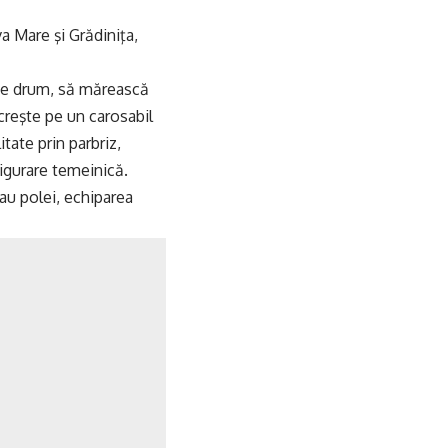
va Mare şi Grădiniţa,
 de drum, să mărească
creşte pe un carosabil
ate prin parbriz,
sigurare temeinică.
au polei, echiparea