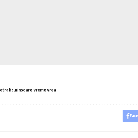
fotrafic
ninsoare
vreme vrea
Fac