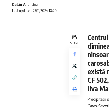
Dudău Valentina
Last updated: 23/11/2024 10:20
Centru
SHARE
diminea
ninsoar
carosab
există r
CF 502,
Ilva Ma
Precipitaţii
Caraş-Sever