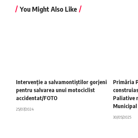
You Might Also Like
Intervenție a salvamontiștilor gorjeni
Primăria P
pentru salvarea unui motociclist
construias
accidentat/FOTO
Paliative 
Municipal
25/07/2024
30/05/2025