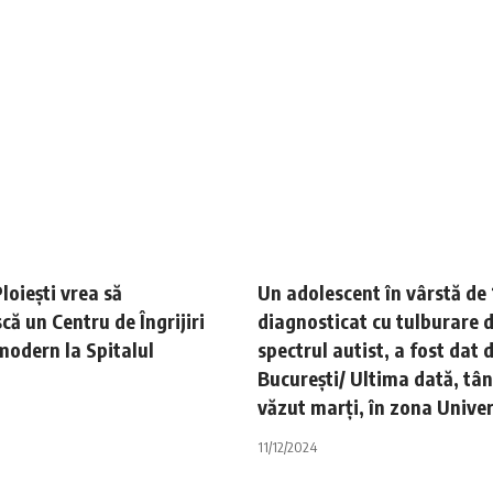
loiești vrea să
Un adolescent în vârstă de 
că un Centru de Îngrijiri
diagnosticat cu tulburare 
modern la Spitalul
spectrul autist, a fost dat 
București/ Ultima dată, tân
văzut marți, în zona Univer
11/12/2024