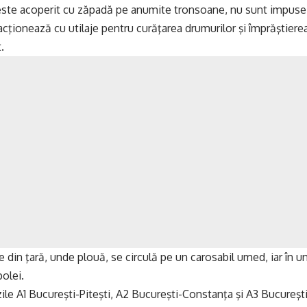
este acoperit cu zăpadă pe anumite tronsoane, nu sunt impuse res
 acţionează cu utilaje pentru curăţarea drumurilor şi împrăştiere
.
ţe din ţară, unde plouă, se circulă pe un carosabil umed, iar în u
polei.
ile A1 Bucureşti-Piteşti, A2 Bucureşti-Constanţa şi A3 Bucureşti