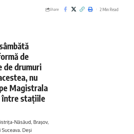
2 Min Read
Share
 sâmbătă
 formă de
e de drumuri
acestea, nu
r pe Magistrala
între staţiile
Bistriţa-Năsăud, Braşov,
i Suceava. Deşi