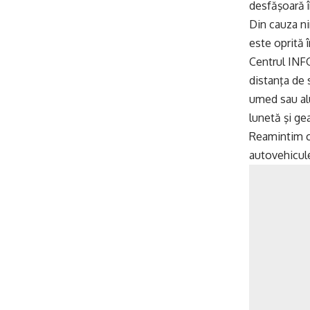
desfăşoară în
Din cauza nin
este oprită 
Centrul INF
distanţa de 
umed sau alu
lunetă şi ge
Reamintim c
autovehicule