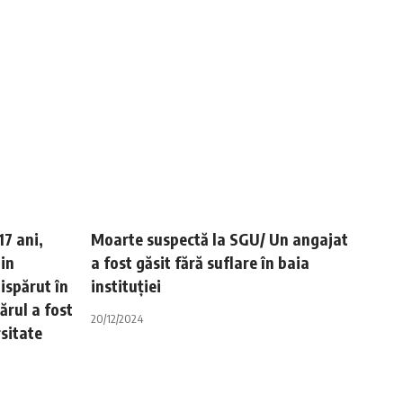
17 ani,
Moarte suspectă la SGU/ Un angajat
din
a fost găsit fără suflare în baia
dispărut în
instituţiei
ărul a fost
20/12/2024
sitate