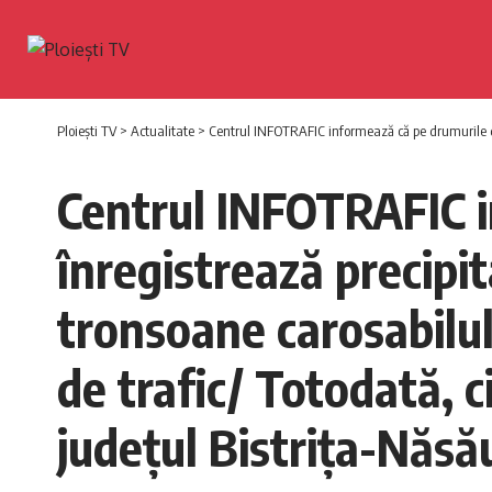
Ploiești TV
>
Actualitate
>
Centrul INFOTRAFIC informează că pe drumurile din 13 judeţe se înregis
Centrul INFOTRAFIC i
înregistrează precipi
tronsoane carosabilul 
de trafic/ Totodată, c
judeţul Bistriţa-Năsă