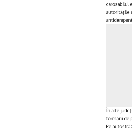
carosabilul 
autorităţile
antiderapant
În alte jude
formării de 
Pe autostrăz