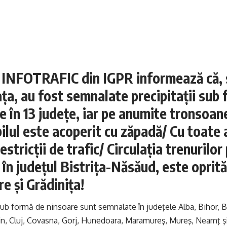
l INFOTRAFIC din IGPR informează că,
ţa, au fost semnalate precipitaţii sub
e în 13 judeţe, iar pe anumite tronsoan
ilul este acoperit cu zăpadă/ Cu toate 
estricţii de trafic/ Circulaţia trenurilo
 în judeţul Bistriţa-Năsăud, este oprită 
re şi Grădiniţa!
 sub formă de ninsoare sunt semnalate în judeţele Alba, Bihor, 
in, Cluj, Covasna, Gorj, Hunedoara, Maramureş, Mureş, Neamţ ş