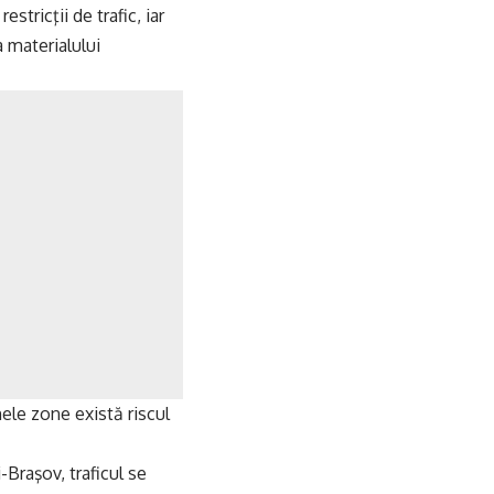
tricţii de trafic, iar
a materialului
nele zone există riscul
-Braşov, traficul se