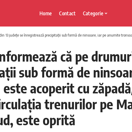
Home
Contact
Categorie
trează precipitaţii sub formă de ninsoare, iar pe anumite tronsoane carosabilul este acoperit cu zăpadă/ Nu există restricţi
nformează că pe drumuril
taţii sub formă de ninsoa
este acoperit cu zăpadă/
irculaţia trenurilor pe M
ud, este oprită