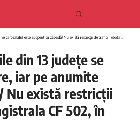
i de trafic/ Totodată, circulaţia trenurilor pe Magistrala CF 502, în judeţul Bistriţa-Năsăud, este oprită
e din 13 judeţe se
re, iar pe anumite
 Nu există restricţii
agistrala CF 502, în