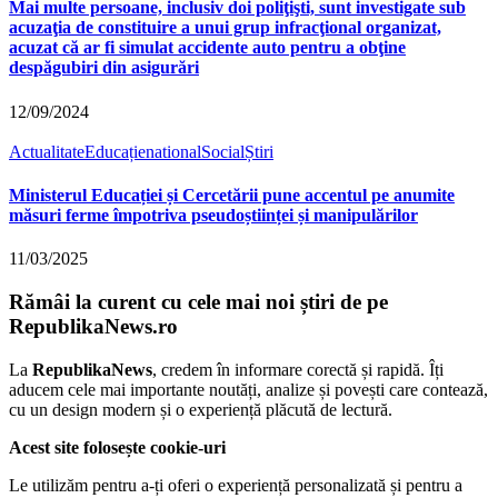
Mai multe persoane, inclusiv doi poliţişti, sunt investigate sub
acuzaţia de constituire a unui grup infracţional organizat,
acuzat că ar fi simulat accidente auto pentru a obţine
despăgubiri din asigurări
12/09/2024
Actualitate
Educație
national
Social
Știri
Ministerul Educației și Cercetării pune accentul pe anumite
măsuri ferme împotriva pseudoștiinței și manipulărilor
11/03/2025
Rămâi la curent cu cele mai noi știri de pe
RepublikaNews.ro
La
RepublikaNews
, credem în informare corectă și rapidă. Îți
aducem cele mai importante noutăți, analize și povești care contează,
cu un design modern și o experiență plăcută de lectură.
Acest site folosește cookie-uri
Le utilizăm pentru a-ți oferi o experiență personalizată și pentru a