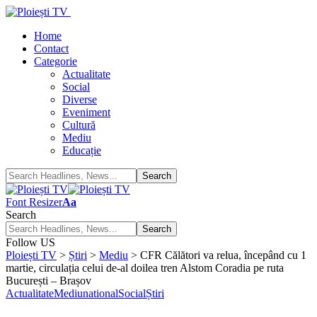
Home
Contact
Categorie
Actualitate
Social
Diverse
Eveniment
Cultură
Mediu
Educație
Font Resizer
Aa
Search
Follow US
Ploiești TV
>
Știri
>
Mediu
>
CFR Călători va relua, începând cu 1
martie, circulația celui de-al doilea tren Alstom Coradia pe ruta
București – Brașov
Actualitate
Mediu
national
Social
Știri