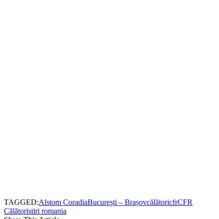
TAGGED:
Alstom Coradia
București – Brașov
călători
cfr
CFR
Călători
stiri romania