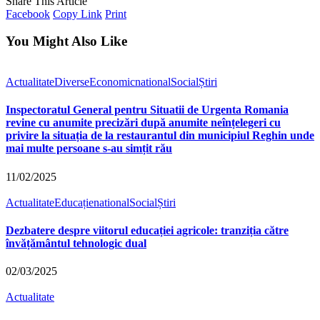
Share This Article
Facebook
Copy Link
Print
You Might Also Like
Actualitate
Diverse
Economic
national
Social
Știri
Inspectoratul General pentru Situatii de Urgenta Romania
revine cu anumite precizări după anumite neînțelegeri cu
privire la situația de la restaurantul din municipiul Reghin unde
mai multe persoane s-au simțit rău
11/02/2025
Actualitate
Educație
national
Social
Știri
Dezbatere despre viitorul educației agricole: tranziția către
învățământul tehnologic dual
02/03/2025
Actualitate