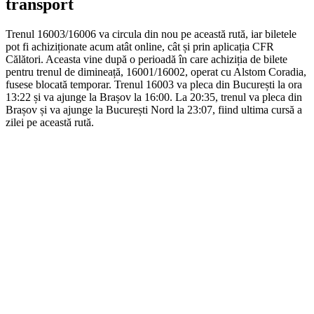
transport
Trenul 16003/16006 va circula din nou pe această rută, iar biletele
pot fi achiziționate acum atât online, cât și prin aplicația CFR
Călători. Aceasta vine după o perioadă în care achiziția de bilete
pentru trenul de dimineață, 16001/16002, operat cu Alstom Coradia,
fusese blocată temporar. Trenul 16003 va pleca din București la ora
13:22 și va ajunge la Brașov la 16:00. La 20:35, trenul va pleca din
Brașov și va ajunge la București Nord la 23:07, fiind ultima cursă a
zilei pe această rută.