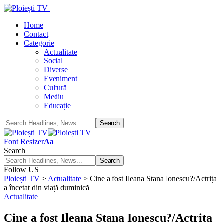
Home
Contact
Categorie
Actualitate
Social
Diverse
Eveniment
Cultură
Mediu
Educație
Font Resizer
Aa
Search
Follow US
Ploiești TV
>
Actualitate
>
Cine a fost Ileana Stana Ionescu?/Actrița
a încetat din viață duminică
Actualitate
Cine a fost Ileana Stana Ionescu?/Actrița