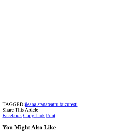
TAGGED:
ileana stana
teatru bucuresti
Share This Article
Facebook
Copy Link
Print
You Might Also Like