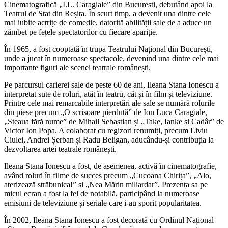
Cinematografică „I.L. Caragiale” din București, debutând apoi la
Teatrul de Stat din Reșița. În scurt timp, a devenit una dintre cele
mai iubite actrițe de comedie, datorită abilității sale de a aduce un
zâmbet pe fețele spectatorilor cu fiecare apariție.
În 1965, a fost cooptată în trupa Teatrului Național din București,
unde a jucat în numeroase spectacole, devenind una dintre cele mai
importante figuri ale scenei teatrale românești.
Pe parcursul carierei sale de peste 60 de ani, Ileana Stana Ionescu a
interpretat sute de roluri, atât în teatru, cât și în film și televiziune.
Printre cele mai remarcabile interpretări ale sale se numără rolurile
din piese precum „O scrisoare pierdută” de Ion Luca Caragiale,
„Steaua fără nume” de Mihail Sebastian și „Take, Ianke și Cadâr” de
Victor Ion Popa. A colaborat cu regizori renumiți, precum Liviu
Ciulei, Andrei Șerban și Radu Beligan, aducându-și contribuția la
dezvoltarea artei teatrale românești.
Ileana Stana Ionescu a fost, de asemenea, activă în cinematografie,
având roluri în filme de succes precum „Cucoana Chirița”, „Alo,
aterizează străbunica!” și „Nea Mărin miliardar”. Prezența sa pe
micul ecran a fost la fel de notabilă, participând la numeroase
emisiuni de televiziune și seriale care i-au sporit popularitatea.
În 2002, Ileana Stana Ionescu a fost decorată cu Ordinul Național