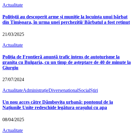
Actualitate
Polițiștii au descoperit arme și muniție la locuința unui bărbat
din Timișoara, în urma unei percheziții/ Bărbatul a fost reținut
21/03/2025
Actualitate
Poliția de Frontieră anunță trafic intens de autoturisme la
granița cu Bulgaria, cu un timp de așteptare de 40 de minute la
Giurgiu
27/07/2024
Actualitate
Administrație
Diverse
national
Social
Știri
Un nou acces către Dâmbovița urbană: pontonul de la
Națiunile Unite redeschide legătura orașului cu apa
08/04/2025
Actualitate