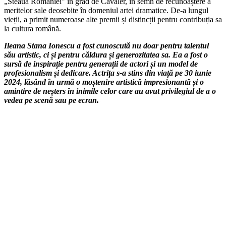
„Steaua României” în grad de Cavaler, în semn de recunoaștere a
meritelor sale deosebite în domeniul artei dramatice. De-a lungul
vieții, a primit numeroase alte premii și distincții pentru contribuția sa
la cultura română.
Ileana Stana Ionescu a fost cunoscută nu doar pentru talentul
său artistic, ci și pentru căldura și generozitatea sa. Ea a fost o
sursă de inspirație pentru generații de actori și un model de
profesionalism și dedicare. Actrița s-a stins din viață pe 30 iunie
2024, lăsând în urmă o moștenire artistică impresionantă și o
amintire de neșters în inimile celor care au avut privilegiul de a o
vedea pe scenă sau pe ecran.