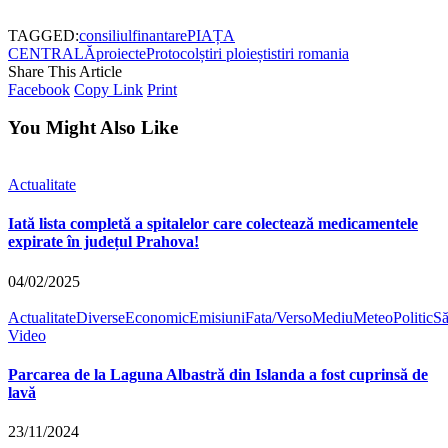
TAGGED:
consiliul
finantare
PIAȚA
CENTRALĂ
proiecte
Protocol
știri ploiești
stiri romania
Share This Article
Facebook
Copy Link
Print
You Might Also Like
Actualitate
Iată lista completă a spitalelor care colectează medicamentele
expirate în județul Prahova!
04/02/2025
Actualitate
Diverse
Economic
Emisiuni
Fata/Verso
Mediu
Meteo
Politic
Să
Video
Parcarea de la Laguna Albastră din Islanda a fost cuprinsă de
lavă
23/11/2024