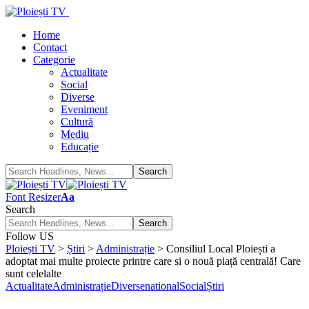
Home
Contact
Categorie
Actualitate
Social
Diverse
Eveniment
Cultură
Mediu
Educație
Font Resizer
Aa
Search
Follow US
Ploiești TV
>
Știri
>
Administrație
>
Consiliul Local Ploiești a
adoptat mai multe proiecte printre care si o nouă piață centrală! Care
sunt celelalte
Actualitate
Administrație
Diverse
national
Social
Știri