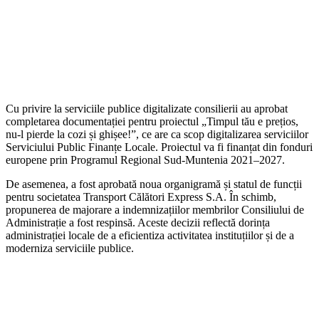
Cu privire la serviciile publice digitalizate consilierii au aprobat
completarea documentației pentru proiectul „Timpul tău e prețios,
nu-l pierde la cozi și ghișee!”, ce are ca scop digitalizarea serviciilor
Serviciului Public Finanțe Locale. Proiectul va fi finanțat din fonduri
europene prin Programul Regional Sud-Muntenia 2021–2027.
De asemenea, a fost aprobată noua organigramă și statul de funcții
pentru societatea Transport Călători Express S.A. În schimb,
propunerea de majorare a indemnizațiilor membrilor Consiliului de
Administrație a fost respinsă. Aceste decizii reflectă dorința
administrației locale de a eficientiza activitatea instituțiilor și de a
moderniza serviciile publice.