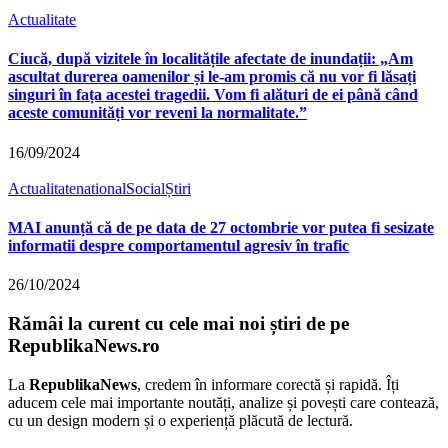
Actualitate
Ciucă, după vizitele în localitățile afectate de inundații: „Am
ascultat durerea oamenilor și le-am promis că nu vor fi lăsați
singuri în fața acestei tragedii. Vom fi alături de ei până când
aceste comunități vor reveni la normalitate.”
16/09/2024
Actualitate
national
Social
Știri
MAI anunță că de pe data de 27 octombrie vor putea fi sesizate
informatii despre comportamentul agresiv în trafic
26/10/2024
Rămâi la curent cu cele mai noi știri de pe
RepublikaNews.ro
La
RepublikaNews
, credem în informare corectă și rapidă. Îți
aducem cele mai importante noutăți, analize și povești care contează,
cu un design modern și o experiență plăcută de lectură.