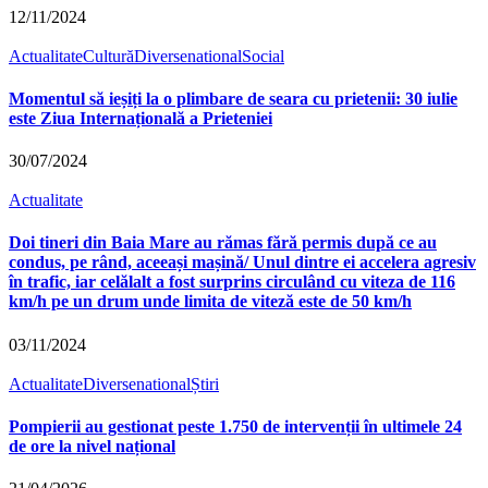
12/11/2024
Actualitate
Cultură
Diverse
national
Social
Momentul să ieșiți la o plimbare de seara cu prietenii: 30 iulie
este Ziua Internațională a Prieteniei
30/07/2024
Actualitate
Doi tineri din Baia Mare au rămas fără permis după ce au
condus, pe rând, aceeași mașină/ Unul dintre ei accelera agresiv
în trafic, iar celălalt a fost surprins circulând cu viteza de 116
km/h pe un drum unde limita de viteză este de 50 km/h
03/11/2024
Actualitate
Diverse
national
Știri
Pompierii au gestionat peste 1.750 de intervenții în ultimele 24
de ore la nivel național