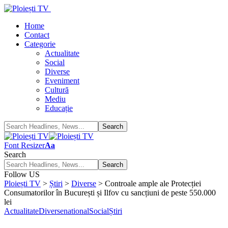
Home
Contact
Categorie
Actualitate
Social
Diverse
Eveniment
Cultură
Mediu
Educație
Font Resizer
Aa
Search
Follow US
Ploiești TV
>
Știri
>
Diverse
>
Controale ample ale Protecției
Consumatorilor în București și Ilfov cu sancțiuni de peste 550.000
lei
Actualitate
Diverse
national
Social
Știri