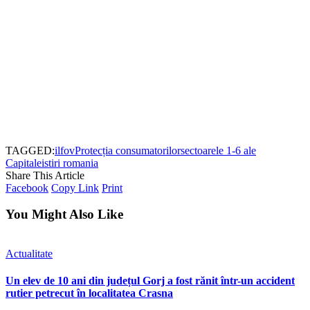
TAGGED:
ilfov
Protecția consumatorilor
sectoarele 1-6 ale
Capitalei
stiri romania
Share This Article
Facebook
Copy Link
Print
You Might Also Like
Actualitate
Un elev de 10 ani din județul Gorj a fost rănit într-un accident
rutier petrecut în localitatea Crasna