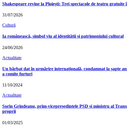
Shakespeare revine la Ploiești: Trei spectacole de teatru gratuit
31/07/2026
Cultură
Ia românească, simbol viu al identității și patrimoniului cultural
24/06/2026
Actualitate
Un bărbat dat în urmărire internațională, condamnat la șapte ani d
a comite furturi
11/10/2024
Actualitate
Sorin Grindeanu, prim-vicepreședintele PSD și ministru al Transport
proprii
01/03/2025