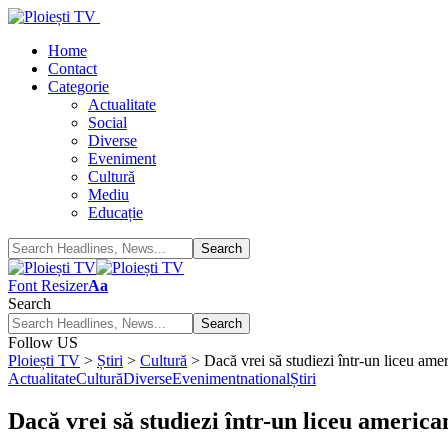
Home
Contact
Categorie
Actualitate
Social
Diverse
Eveniment
Cultură
Mediu
Educație
Font Resizer
Aa
Search
Follow US
Ploiești TV
>
Știri
>
Cultură
>
Dacă vrei să studiezi într-un liceu a
Actualitate
Cultură
Diverse
Eveniment
national
Știri
Dacă vrei să studiezi într-un liceu ameri