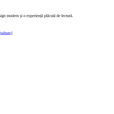
sign modern și o experiență plăcută de lectură.
ialitate]
.