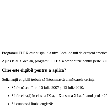
Programul FLEX este susținut la nivel local de mii de cetățeni american
Ajuns la al 31-lea an, programul FLEX a oferit burse pentru peste 30.0
Cine este eligibil pentru a aplica?
Solicitanții eligibili trebuie să întocmească următoarele cerințe:
Să fie născut între 15 iulie 2007 și 15 iulie 2010;
Să fie elev(ă) în clasa a IX-a, a X-a sau a XI-a, în anul școlar
Să cunoască limba engleză;