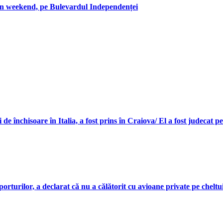
e în weekend, pe Bulevardul Independenței
e închisoare în Italia, a fost prins în Craiova/ El a fost judecat p
urilor, a declarat că nu a călătorit cu avioane private pe cheltuial