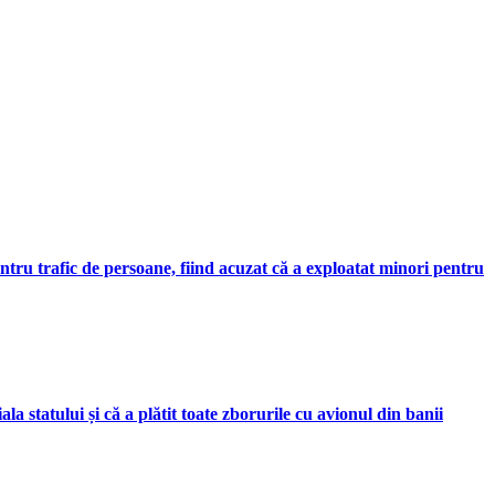
entru trafic de persoane, fiind acuzat că a exploatat minori pentru
a statului și că a plătit toate zborurile cu avionul din banii