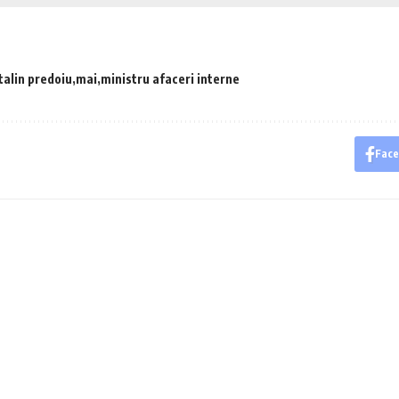
talin predoiu
mai
ministru afaceri interne
Fac