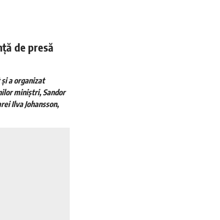
inţă de presă
 și a organizat
ilor miniștri, Sandor
rei Ilva Johansson,