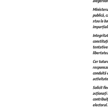
alegerilo
Ministerul
publică, c
stau la ba
imparțiali
Integritat
constituți
tentativel
libertatea
Cer tuturo
responsabi
conduită 
activitate
Solicit fi
acționați 
contribuiț
electoral.