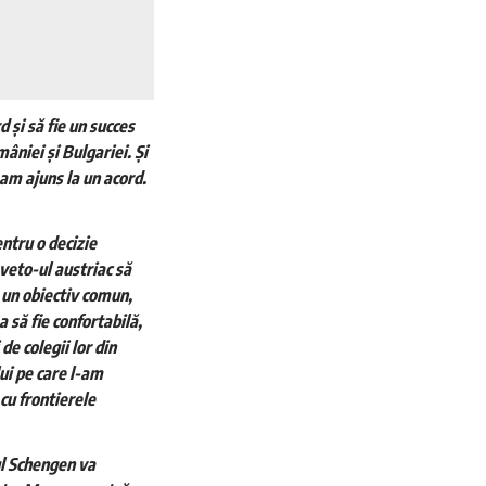
 și să fie un succes
âniei și Bulgariei. Și
 am ajuns la un acord.
entru o decizie
 veto-ul austriac să
st un obiectiv comun,
 să fie confortabilă,
de colegii lor din
ui pe care l-am
cu frontierele
ul Schengen va