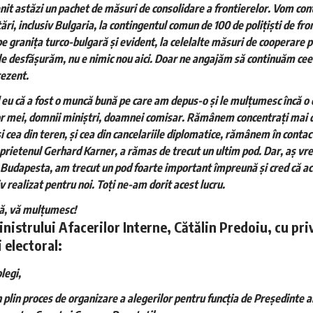
it astăzi un pachet de măsuri de consolidare a frontierelor. Vom contr
țări, inclusiv Bulgaria, la contingentul comun de 100 de polițiști de fron
pe granița turco-bulgară şi evident, la celelalte măsuri de cooperare p
, le desfășurăm, nu e nimic nou aici. Doar ne angajăm să continuăm cee
rezent.
 eu că a fost o muncă bună pe care am depus-o și le mulțumesc încă o d
or mei, domnii miniștri, doamnei comisar. Rămânem concentrați mai
i cea din teren, și cea din cancelariile diplomatice, rămânem în conta
i prietenul Gerhard Karner, a rămas de trecut un ultim pod. Dar, aș vr
a Budapesta, am trecut un pod foarte important împreună și cred că ac
v realizat pentru noi. Toți ne-am dorit acest lucru.
tă, vă mulțumesc!
nistrului Afacerilor Interne, Cătălin Predoiu, cu pri
 electoral:
legi,
 plin proces de organizare a alegerilor pentru funcția de Președinte a