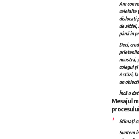
Am conven
celelalte 
dislocați 
de altfel
până în p
Deci, cred
prietenil
noastră, ș
colegul ș
Astăzi, l
un obiecti
Încă o da
Mesajul mi
procesului
Stimați co
Suntem în