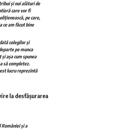
ibui și noi alături de
tieră care vor fi
olițienească, pe care,
a ce am făcut bine
ată colegilor și
 departe pe munca
ct şi așa cum spunea
ea să completez.
est lucru reprezintă
vire la desfășurarea
l României și a