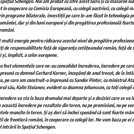
 spațiul Schengen. Noi am probat cu cifre acest lucru și cu măsurile l
 în cooperare cu Comisia Europeană, cu colegii austrieci, cu colegii ma
rin programe bilaterale, investiții pe care le-am făcut în tehnologia pr
mâniei, dar și din bani europeni şi din pregătirea profesională foarte 
 români.
 multă energie pentru ridicarea acestui nivel de pregătire profesional
ți de responsabilitate față de siguranța cetățeanului român, față de 
și, implicit, a celor europene.
u fost elementele care ne-au consolidat încrederea, încredere pe car
mpreună cu domnul Gerhard Karner, începând de anul trecut, de la întâ
na, pe care am construit-o împreună cu Sandor Pinter, cu ministrul Ata
rul său, Kalin Stoianov, evident cu doamna Johansson, cu toți colegii 
ncredere va sta la baza drumului mai departe și a deciziei care se va 
această încredere pe rezultate din teren, nu pe promisiuni, nu pe vorb
atele muncite în teren. Și aș dori să închei spunând că sunt foarte m
tii de frontieră români, în cooperare cu colegii lor. Ne vom baza pe ei
intrării în Spațiul Schengen.