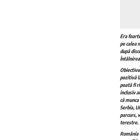
Era foarte
pe calea n
după discu
Întâlnirea
Obiectivul
pozitivă l
poată fi r
inclusiv a
că munca f
Serbia, U
parcurs, v
terestre.
România e