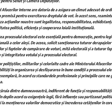
r pentru Senat și Camera Deputaților.
 Afacerilor Interne are datoria de a asigura un climat adecvat de ordi
a premisă pentru exercitarea dreptului de vot. În acest sens, reamintes
za acțiunilor noastre sunt legalitatea, responsabilitatea, echidistanța
tatea politică, eficiența și cooperarea loială instituțională.
ea procesului electoral este esențială pentru democrație, pentru legit
onală a celor aleși. De aceea, solicit sancționarea tuturor derapajelor ș
or și faptelor de cumpărare de voturi, mită electorală și a tuturor fa
 și integritatea votului și a procesului electoral.
r polițiștilor, militarilor și celorlalte cadre ale Ministerului Afacerilo
lități în organizarea și desfășurarea în bune condiții a procesului el
exemplară, în acord cu standardele profesionale și principiile care ne
a.
ecăruia dintre dumneavoastră, indiferent de funcția și responsabilități
în deplin acord cu exigențele legii, fără influențe sau partizanat politic
i la menținerea valorilor democratice și încrederea cetățenilor în cor