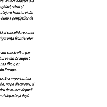
uate. Munca noastră s-a
ghiari, sârbi și
otejării frontierei din
bună a polițiștilor de
ă și consolidarea unei
siguranța frontierelor
e am construit-o pas
lnirea din 23 august
nas Ilkov, cu
din Europa.
lua. Era important să
e, nu pe discursuri, ci
ândru de munca depusă
 mai departe și după