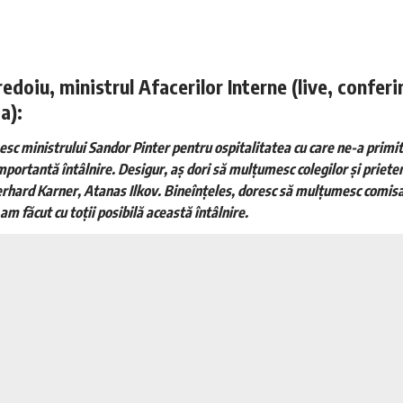
redoiu, ministrul Afacerilor Interne (live, confer
a):
esc ministrului Sandor Pinter pentru ospitalitatea cu care ne-a primit
portantă întâlnire. Desigur, aș dori să mulțumesc colegilor și prieten
erhard Karner, Atanas Ilkov. Bineînțeles, doresc să mulțumesc comisa
am făcut cu toții posibilă această întâlnire.