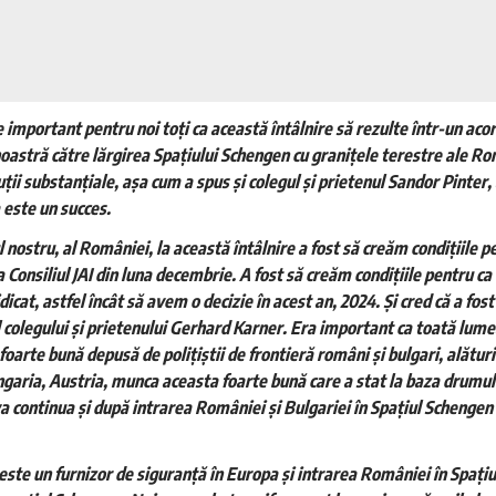
 important pentru noi toți ca această întâlnire să rezulte într-un acord
oastră către lărgirea Spațiului Schengen cu granițele terestre ale Rom
ții substanțiale, așa cum a spus și colegul și prietenul Sandor Pinter,
 este un succes.
 nostru, al României, la această întâlnire a fost să creăm condițiile p
a Consiliul JAI din luna decembrie. A fost să creăm condițiile pentru ca
idicat, astfel încât să avem o decizie în acest an, 2024. Și cred că a fo
l colegului și prietenului Gerhard Karner. Era important ca toată lumea
oarte bună depusă de polițiștii de frontieră români și bulgari, alături 
ngaria, Austria, munca aceasta foarte bună care a stat la baza drumul
a continua și după intrarea României și Bulgariei în Spațiul Schengen 
ste un furnizor de siguranță în Europa și intrarea României în Spați