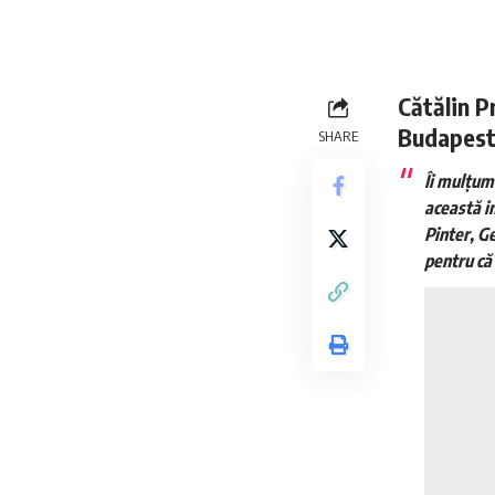
Cătălin P
Budapest
SHARE
Îi mulţum
această im
Pinter, G
pentru că 