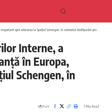
spre aderarea la Spațiul Schengen, în contextul desfășurării procesului electoral
lor Interne, a
ranță în Europa,
țiul Schengen, în
7 Min Read
Share