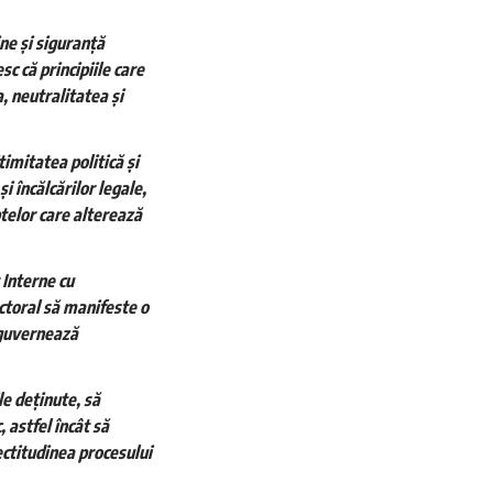
ne și siguranță
c că principiile care
, neutralitatea și
imitatea politică și
i încălcărilor legale,
ptelor care alterează
r Interne cu
ectoral să manifeste o
 guvernează
le deținute, să
, astfel încât să
ectitudinea procesului