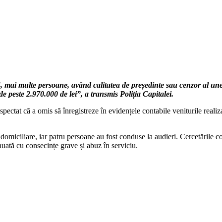
024, mai multe persoane, având calitatea de președinte sau cenzor al un
 de peste 2.970.000 de lei”, a transmis Poliția Capitalei.
spectat că a omis să înregistreze în evidențele contabile veniturile reali
ții domiciliare, iar patru persoane au fost conduse la audieri. Cercetăril
uată cu consecințe grave și abuz în serviciu.