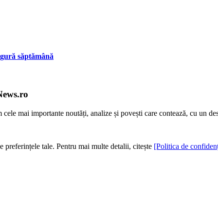
ingură săptămână
News.ro
m cele mai importante noutăți, analize și povești care contează, cu un de
e preferințele tale. Pentru mai multe detalii, citește
[Politica de confidenț