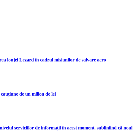
area lonjei Lezard în cadrul misiunilor de salvare aero
 cauțiune de un milion de lei
nivelul serviciilor de informații în acest moment, subliniind că noul 