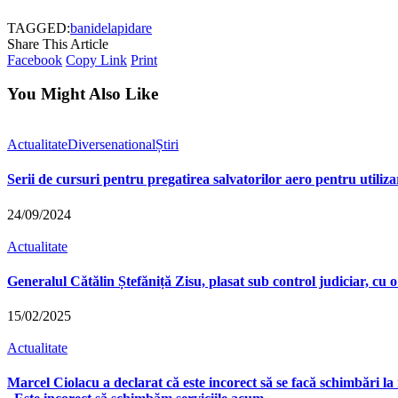
TAGGED:
bani
delapidare
Share This Article
Facebook
Copy Link
Print
You Might Also Like
Actualitate
Diverse
national
Știri
Serii de cursuri pentru pregatirea salvatorilor aero pentru utiliz
24/09/2024
Actualitate
Generalul Cătălin Ștefăniță Zisu, plasat sub control judiciar, cu o
15/02/2025
Actualitate
Marcel Ciolacu a declarat că este incorect să se facă schimbări la 