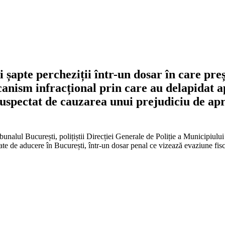
i șapte percheziții într-un dosar în care preș
canism infracțional prin care au delapidat a
suspectat de cauzarea unui prejudiciu de apr
ibunalul București, polițiștii Direcției Generale de Poliție a Municipiul
te de aducere în București, într-un dosar penal ce vizează evaziune fisc