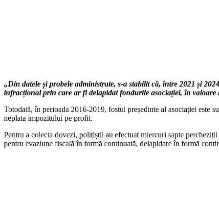
„Din datele și probele administrate, s-a stabilit că, între 2021 și 2
infracțional prin care ar fi delapidat fondurile asociației, în valoare
Totodată, în perioada 2016-2019, fostul președinte al asociației este su
neplata impozitului pe profit.
Pentru a colecta dovezi, polițiștii au efectuat miercuri șapte perchezi
pentru evaziune fiscală în formă continuată, delapidare în formă contin