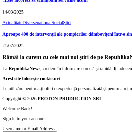
„Este incorect să schimbăm serviciile acum
14/03/2025
Actualitate
Diverse
national
Social
Știri
Aproape 400 de intervenții ale pompierilor dâmbovițeni într-o s
21/07/2025
Rămâi la curent cu cele mai noi știri de pe Republika
La
RepublikaNews
, credem în informare corectă și rapidă. Îți aduce
Acest site folosește cookie-uri
Le utilizăm pentru a-ți oferi o experiență personalizată și pentru a rețin
Copyright © 2026
PROTON PRODUCTION SRL
Welcome Back!
Sign in to your account
Username or Email Address