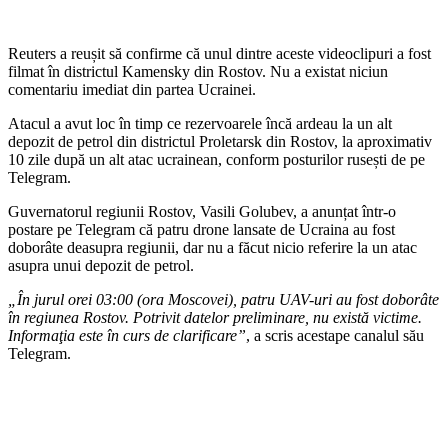
Reuters a reușit să confirme că unul dintre aceste videoclipuri a fost
filmat în districtul Kamensky din Rostov. Nu a existat niciun
comentariu imediat din partea Ucrainei.
Atacul a avut loc în timp ce rezervoarele încă ardeau la un alt
depozit de petrol din districtul Proletarsk din Rostov, la aproximativ
10 zile după un alt atac ucrainean, conform posturilor rusești de pe
Telegram.
Guvernatorul regiunii Rostov, Vasili Golubev, a anunțat într-o
postare pe Telegram că patru drone lansate de Ucraina au fost
doborâte deasupra regiunii, dar nu a făcut nicio referire la un atac
asupra unui depozit de petrol.
„În jurul orei 03:00 (ora Moscovei), patru UAV-uri au fost doborâte
în regiunea Rostov. Potrivit datelor preliminare, nu există victime.
Informaţia este în curs de clarificare”
, a scris acestape canalul său
Telegram.