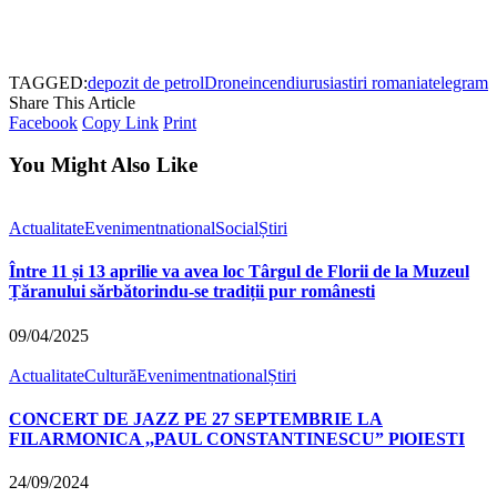
TAGGED:
depozit de petrol
Drone
incendiu
rusia
stiri romania
telegram
Share This Article
Facebook
Copy Link
Print
You Might Also Like
Actualitate
Eveniment
national
Social
Știri
Între 11 și 13 aprilie va avea loc Târgul de Florii de la Muzeul
Țăranului sărbătorindu-se tradiții pur românesti
09/04/2025
Actualitate
Cultură
Eveniment
national
Știri
CONCERT DE JAZZ PE 27 SEPTEMBRIE LA
FILARMONICA ,,PAUL CONSTANTINESCU” PlOIESTI
24/09/2024