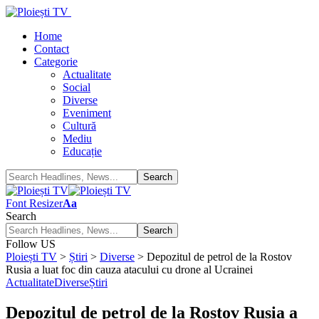
Home
Contact
Categorie
Actualitate
Social
Diverse
Eveniment
Cultură
Mediu
Educație
Font Resizer
Aa
Search
Follow US
Ploiești TV
>
Știri
>
Diverse
>
Depozitul de petrol de la Rostov
Rusia a luat foc din cauza atacului cu drone al Ucrainei
Actualitate
Diverse
Știri
Depozitul de petrol de la Rostov Rusia a