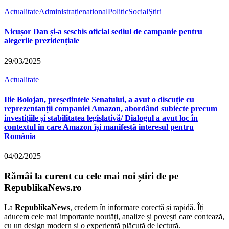
Actualitate
Administrație
national
Politic
Social
Știri
Nicușor Dan și-a seschis oficial sediul de campanie pentru
alegerile prezidențiale
29/03/2025
Actualitate
Ilie Bolojan, președintele Senatului, a avut o discuție cu
reprezentanții companiei Amazon, abordând subiecte precum
investițiile și stabilitatea legislativă/ Dialogul a avut loc în
contextul în care Amazon își manifestă interesul pentru
România
04/02/2025
Rămâi la curent cu cele mai noi știri de pe
RepublikaNews.ro
La
RepublikaNews
, credem în informare corectă și rapidă. Îți
aducem cele mai importante noutăți, analize și povești care contează,
cu un design modern și o experiență plăcută de lectură.