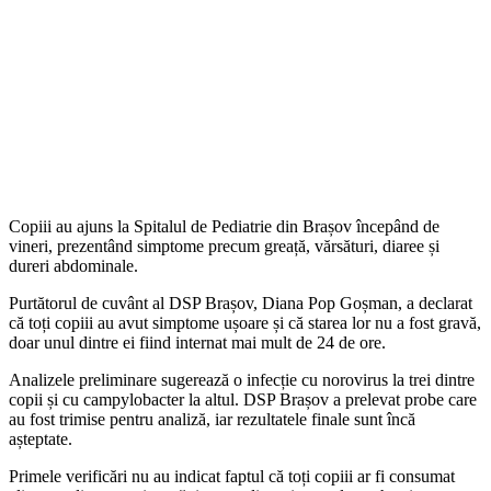
Copiii au ajuns la Spitalul de Pediatrie din Brașov începând de
vineri, prezentând simptome precum greață, vărsături, diaree și
dureri abdominale.
Purtătorul de cuvânt al DSP Brașov, Diana Pop Goșman, a declarat
că toți copiii au avut simptome ușoare și că starea lor nu a fost gravă,
doar unul dintre ei fiind internat mai mult de 24 de ore.
Analizele preliminare sugerează o infecție cu norovirus la trei dintre
copii și cu campylobacter la altul. DSP Brașov a prelevat probe care
au fost trimise pentru analiză, iar rezultatele finale sunt încă
așteptate.
Primele verificări nu au indicat faptul că toți copiii ar fi consumat