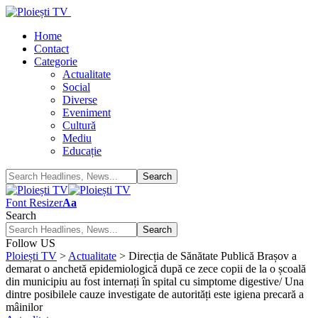
Home
Contact
Categorie
Actualitate
Social
Diverse
Eveniment
Cultură
Mediu
Educație
Font Resizer
Aa
Search
Follow US
Ploiești TV
>
Actualitate
>
Direcția de Sănătate Publică Brașov a
demarat o anchetă epidemiologică după ce zece copii de la o școală
din municipiu au fost internați în spital cu simptome digestive/ Una
dintre posibilele cauze investigate de autorități este igiena precară a
mâinilor