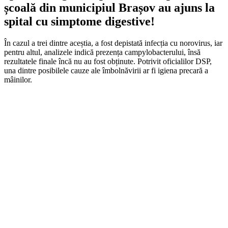
școală din municipiul Brașov au ajuns la
spital cu simptome digestive!
În cazul a trei dintre aceștia, a fost depistată infecția cu norovirus, iar
pentru altul, analizele indică prezența campylobacterului, însă
rezultatele finale încă nu au fost obținute. Potrivit oficialilor DSP,
una dintre posibilele cauze ale îmbolnăvirii ar fi igiena precară a
mâinilor.