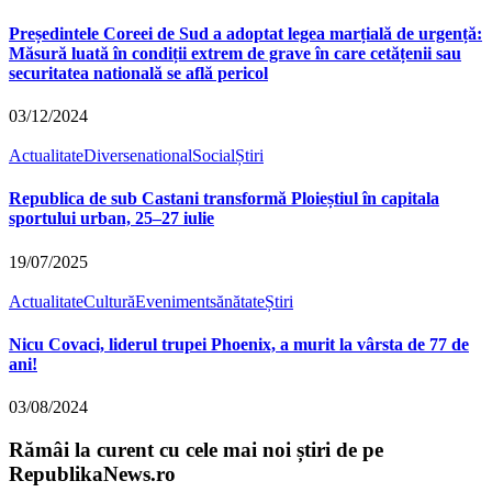
Președintele Coreei de Sud a adoptat legea marțială de urgență:
Măsură luată în condiții extrem de grave în care cetățenii sau
securitatea natională se află pericol
03/12/2024
Actualitate
Diverse
national
Social
Știri
Republica de sub Castani transformă Ploieștiul în capitala
sportului urban, 25–27 iulie
19/07/2025
Actualitate
Cultură
Eveniment
sănătate
Știri
Nicu Covaci, liderul trupei Phoenix, a murit la vârsta de 77 de
ani!
03/08/2024
Rămâi la curent cu cele mai noi știri de pe
RepublikaNews.ro