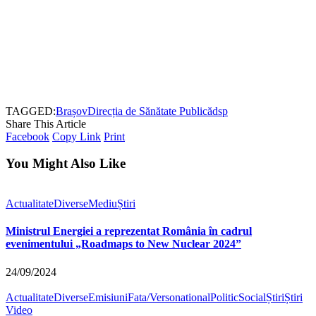
TAGGED:
Brașov
Direcția de Sănătate Publică
dsp
Share This Article
Facebook
Copy Link
Print
You Might Also Like
Actualitate
Diverse
Mediu
Știri
Ministrul Energiei a reprezentat România în cadrul
evenimentului „Roadmaps to New Nuclear 2024”
24/09/2024
Actualitate
Diverse
Emisiuni
Fata/Verso
national
Politic
Social
Știri
Știri
Video