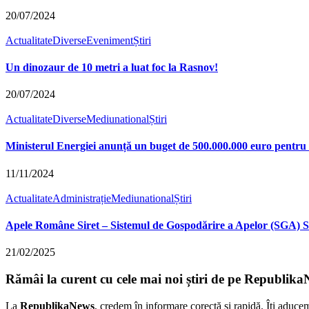
20/07/2024
Actualitate
Diverse
Eveniment
Știri
Un dinozaur de 10 metri a luat foc la Rasnov!
20/07/2024
Actualitate
Diverse
Mediu
national
Știri
Ministerul Energiei anunță un buget de 500.000.000 euro pentru sch
11/11/2024
Actualitate
Administrație
Mediu
national
Știri
Apele Române Siret – Sistemul de Gospodărire a Apelor (SGA) Su
21/02/2025
Rămâi la curent cu cele mai noi știri de pe Republika
La
RepublikaNews
, credem în informare corectă și rapidă. Îți aduce