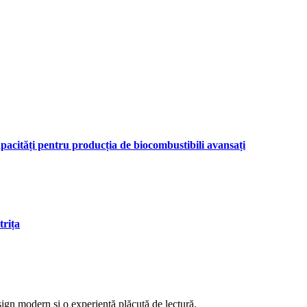
apacități pentru producția de biocombustibili avansați
trița
sign modern și o experiență plăcută de lectură.