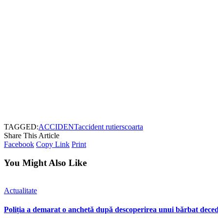
TAGGED:
ACCIDENT
accident rutier
scoarta
Share This Article
Facebook
Copy Link
Print
You Might Also Like
Actualitate
Poliția a demarat o anchetă după descoperirea unui bărbat 