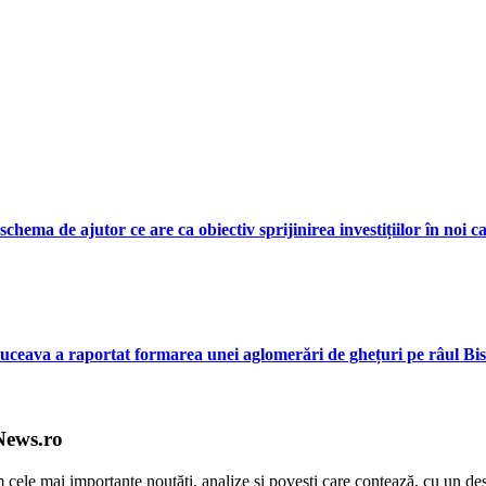
ema de ajutor ce are ca obiectiv sprijinirea investițiilor în noi c
ceava a raportat formarea unei aglomerări de ghețuri pe râul Bis
News.ro
m cele mai importante noutăți, analize și povești care contează, cu un de