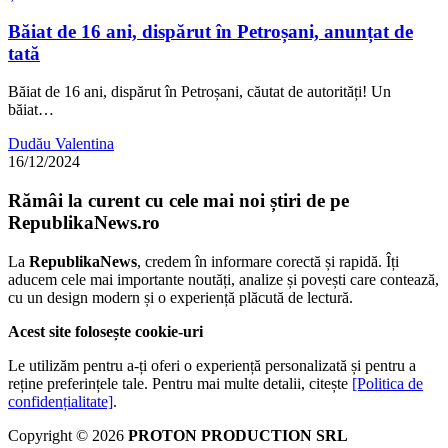
Băiat de 16 ani, dispărut în Petroșani, anunțat de
tată
Băiat de 16 ani, dispărut în Petroșani, căutat de autorități! Un
băiat…
Dudău Valentina
16/12/2024
Rămâi la curent cu cele mai noi știri de pe
RepublikaNews.ro
La
RepublikaNews
, credem în informare corectă și rapidă. Îți
aducem cele mai importante noutăți, analize și povești care contează,
cu un design modern și o experiență plăcută de lectură.
Acest site folosește cookie-uri
Le utilizăm pentru a-ți oferi o experiență personalizată și pentru a
reține preferințele tale. Pentru mai multe detalii, citește
[Politica de
confidențialitate]
.
Copyright © 2026
PROTON PRODUCTION SRL