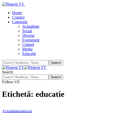
Home
Contact
Categorie
Actualitate
Social
Diverse
Eveniment
Cultură
Mediu
Educație
Search
Follow US
Etichetă:
educatie
Actualitate
national