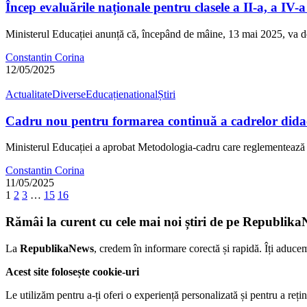
Încep evaluările naționale pentru clasele a II-a, a IV-
Ministerul Educației anunță că, începând de mâine, 13 mai 2025, va
Constantin Corina
12/05/2025
Actualitate
Diverse
Educație
national
Știri
Cadru nou pentru formarea continuă a cadrelor didac
Ministerul Educației a aprobat Metodologia-cadru care reglementează
Constantin Corina
11/05/2025
1
2
3
…
15
16
Rămâi la curent cu cele mai noi știri de pe Republika
La
RepublikaNews
, credem în informare corectă și rapidă. Îți aduce
Acest site folosește cookie-uri
Le utilizăm pentru a-ți oferi o experiență personalizată și pentru a rețin