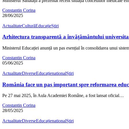
Ministerul Sănătății a prezentat recent situația concediilor medicale e
Constantin Corina
28/06/2025
Actualitate
Cultură
Educație
Știri
Arhitectura transparentă a învățământului universit
Ministerul Educației anunță un pas esențial în consolidarea unui sist
Constantin Corina
05/06/2025
Actualitate
Diverse
Educație
national
Știri
România face un pas important spre reformarea edu
Pe 27 mai 2025, în Aula Academiei Române, a fost lansat oficial…
Constantin Corina
28/05/2025
Actualitate
Diverse
Educație
national
Știri