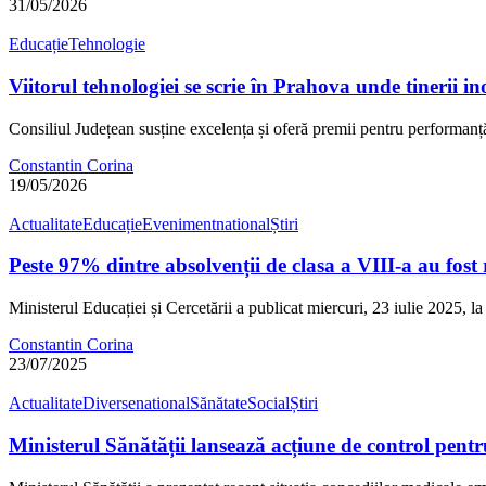
31/05/2026
Educație
Tehnologie
Viitorul tehnologiei se scrie în Prahova unde tinerii 
Consiliul Județean susține excelența și oferă premii pentru performan
Constantin Corina
19/05/2026
Actualitate
Educație
Eveniment
national
Știri
Peste 97% dintre absolvenții de clasa a VIII-a au fost 
Ministerul Educației și Cercetării a publicat miercuri, 23 iulie 2025, 
Constantin Corina
23/07/2025
Actualitate
Diverse
national
Sănătate
Social
Știri
Ministerul Sănătății lansează acțiune de control pent