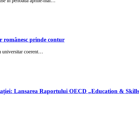
mise în perioada aprilie-mai…
ar românesc prinde contur
em universitar coerent…
cației: Lansarea Raportului OECD „Education & Skill