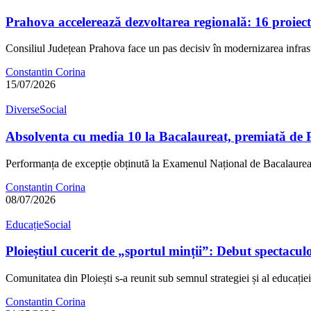
Prahova accelerează dezvoltarea regională: 16 proiec
Consiliul Județean Prahova face un pas decisiv în modernizarea infras
Constantin Corina
15/07/2026
Diverse
Social
Absolventa cu media 10 la Bacalaureat, premiată de 
Performanța de excepție obținută la Examenul Național de Bacalaure
Constantin Corina
08/07/2026
Educație
Social
Ploieștiul cucerit de „sportul minții”: Debut spectacul
Comunitatea din Ploiești s-a reunit sub semnul strategiei și al educați
Constantin Corina