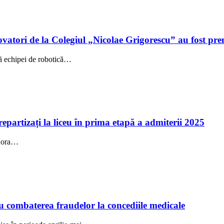
inovatori de la Colegiul „Nicolae Grigorescu” au fost p
ță echipei de robotică…
repartizați la liceu în prima etapă a admiterii 2025
la ora…
ru combaterea fraudelor la concediile medicale