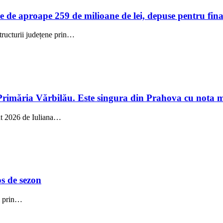
te de aproape 259 de milioane de lei, depuse pentru fi
tructurii județene prin…
Primăria Vărbilău. Este singura din Prahova cu nota 
at 2026 de Iuliana…
os de sezon
ei prin…