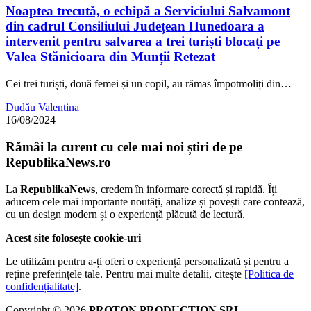
Noaptea trecută, o echipă a Serviciului Salvamont
din cadrul Consiliului Județean Hunedoara a
intervenit pentru salvarea a trei turiști blocați pe
Valea Stănicioara din Munții Retezat
Cei trei turiști, două femei și un copil, au rămas împotmoliți din…
Dudău Valentina
16/08/2024
Rămâi la curent cu cele mai noi știri de pe
RepublikaNews.ro
La
RepublikaNews
, credem în informare corectă și rapidă. Îți
aducem cele mai importante noutăți, analize și povești care contează,
cu un design modern și o experiență plăcută de lectură.
Acest site folosește cookie-uri
Le utilizăm pentru a-ți oferi o experiență personalizată și pentru a
reține preferințele tale. Pentru mai multe detalii, citește
[Politica de
confidențialitate]
.
Copyright © 2026
PROTON PRODUCTION SRL