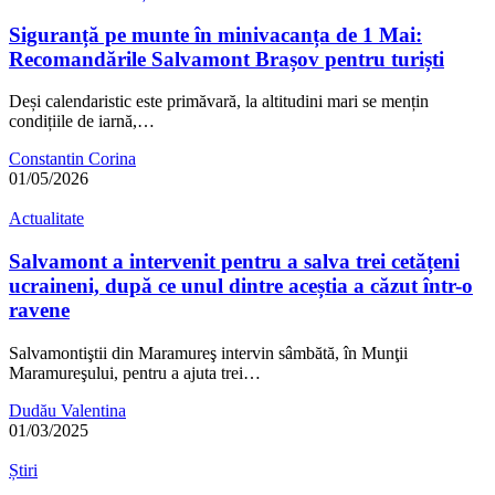
Siguranță pe munte în minivacanța de 1 Mai:
Recomandările Salvamont Brașov pentru turiști
Deși calendaristic este primăvară, la altitudini mari se mențin
condițiile de iarnă,…
Constantin Corina
01/05/2026
Actualitate
Salvamont a intervenit pentru a salva trei cetățeni
ucraineni, după ce unul dintre aceștia a căzut într-o
ravene
Salvamontiştii din Maramureş intervin sâmbătă, în Munţii
Maramureşului, pentru a ajuta trei…
Dudău Valentina
01/03/2025
Știri