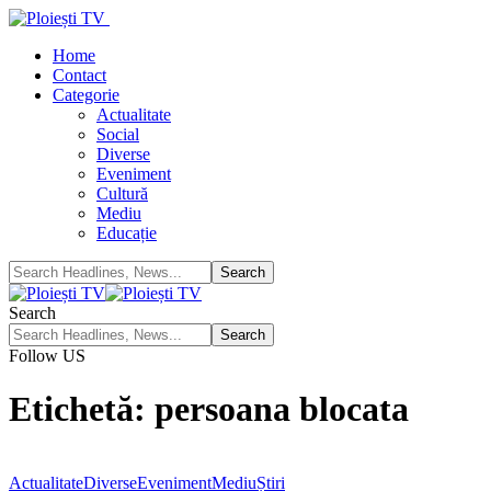
Home
Contact
Categorie
Actualitate
Social
Diverse
Eveniment
Cultură
Mediu
Educație
Search
Follow US
Etichetă:
persoana blocata
Actualitate
Diverse
Eveniment
Mediu
Știri