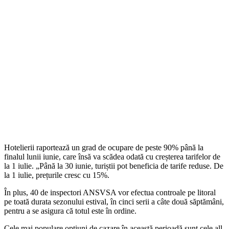
Hotelierii raportează un grad de ocupare de peste 90% până la
finalul lunii iunie, care însă va scădea odată cu creșterea tarifelor de
la 1 iulie. „Până la 30 iunie, turiștii pot beneficia de tarife reduse. De
la 1 iulie, prețurile cresc cu 15%.
În plus, 40 de inspectori ANSVSA vor efectua controale pe litoral
pe toată durata sezonului estival, în cinci serii a câte două săptămâni,
pentru a se asigura că totul este în ordine.
Cele mai populare opțiuni de cazare în această perioadă sunt cele all-