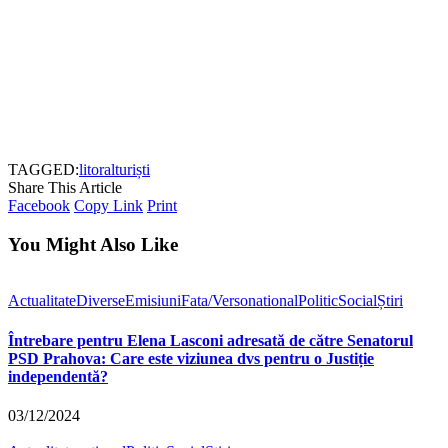
TAGGED:
litoral
turiști
Share This Article
Facebook
Copy Link
Print
You Might Also Like
Actualitate
Diverse
Emisiuni
Fata/Verso
national
Politic
Social
Știri
Întrebare pentru Elena Lasconi adresată de către Senatorul
PSD Prahova: Care este viziunea dvs pentru o Justiție
independentă?
03/12/2024