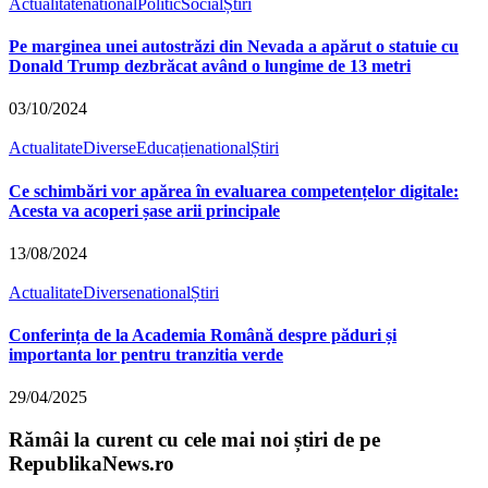
Actualitate
national
Politic
Social
Știri
Pe marginea unei autostrăzi din Nevada a apărut o statuie cu
Donald Trump dezbrăcat având o lungime de 13 metri
03/10/2024
Actualitate
Diverse
Educație
national
Știri
Ce schimbări vor apărea în evaluarea competențelor digitale:
Acesta va acoperi șase arii principale
13/08/2024
Actualitate
Diverse
national
Știri
Conferința de la Academia Română despre păduri și
importanta lor pentru tranzitia verde
29/04/2025
Rămâi la curent cu cele mai noi știri de pe
RepublikaNews.ro