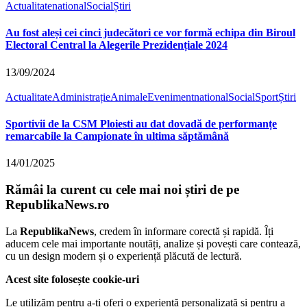
Actualitate
national
Social
Știri
Au fost aleși cei cinci judecători ce vor formă echipa din Biroul
Electoral Central la Alegerile Prezidențiale 2024
13/09/2024
Actualitate
Administrație
Animale
Eveniment
national
Social
Sport
Știri
Sportivii de la CSM Ploiesti au dat dovadă de performanțe
remarcabile la Campionate în ultima săptămână
14/01/2025
Rămâi la curent cu cele mai noi știri de pe
RepublikaNews.ro
La
RepublikaNews
, credem în informare corectă și rapidă. Îți
aducem cele mai importante noutăți, analize și povești care contează,
cu un design modern și o experiență plăcută de lectură.
Acest site folosește cookie-uri
Le utilizăm pentru a-ți oferi o experiență personalizată și pentru a