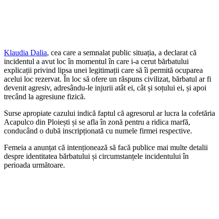
Klaudia Dalia
, cea care a semnalat public situația, a declarat că
incidentul a avut loc în momentul în care i-a cerut bărbatului
explicații privind lipsa unei legitimații care să îi permită ocuparea
acelui loc rezervat. În loc să ofere un răspuns civilizat, bărbatul ar fi
devenit agresiv, adresându-le injurii atât ei, cât și soțului ei, și apoi
trecând la agresiune fizică.
Surse apropiate cazului indică faptul că agresorul ar lucra la cofetăria
Acapulco din Ploiești și se afla în zonă pentru a ridica marfă,
conducând o dubă inscripționată cu numele firmei respective.
Femeia a anunțat că intenționează să facă publice mai multe detalii
despre identitatea bărbatului și circumstanțele incidentului în
perioada următoare.