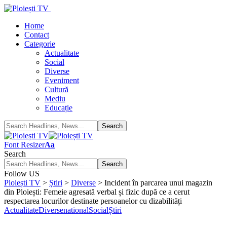
Home
Contact
Categorie
Actualitate
Social
Diverse
Eveniment
Cultură
Mediu
Educație
Font Resizer
Aa
Search
Follow US
Ploiești TV
>
Știri
>
Diverse
>
Incident în parcarea unui magazin
din Ploiești: Femeie agresată verbal și fizic după ce a cerut
respectarea locurilor destinate persoanelor cu dizabilități
Actualitate
Diverse
national
Social
Știri