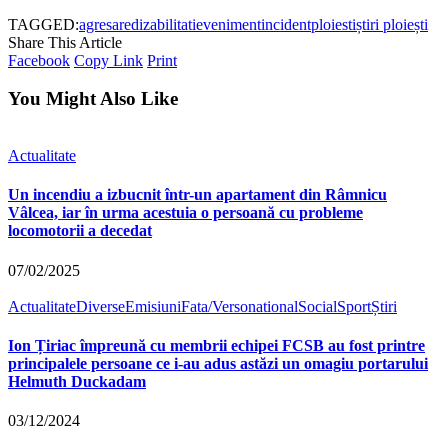
TAGGED:
agresare
dizabilitati
eveniment
incident
ploiesti
știri ploiești
Share This Article
Facebook
Copy Link
Print
You Might Also Like
Actualitate
Un incendiu a izbucnit într-un apartament din Râmnicu
Vâlcea, iar în urma acestuia o persoană cu probleme
locomotorii a decedat
07/02/2025
Actualitate
Diverse
Emisiuni
Fata/Verso
national
Social
Sport
Știri
Ion Țiriac împreună cu membrii echipei FCSB au fost printre
principalele persoane ce i-au adus astăzi un omagiu portarului
Helmuth Duckadam
03/12/2024