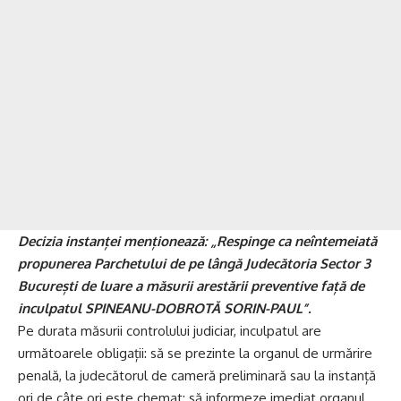
Decizia instanței menționează: „Respinge ca neîntemeiată
propunerea Parchetului de pe lângă Judecătoria Sector 3
București de luare a măsurii arestării preventive față de
inculpatul SPINEANU-DOBROTĂ SORIN-PAUL”.
Pe durata măsurii controlului judiciar, inculpatul are
următoarele obligații: să se prezinte la organul de urmărire
penală, la judecătorul de cameră preliminară sau la instanță
ori de câte ori este chemat; să informeze imediat organul