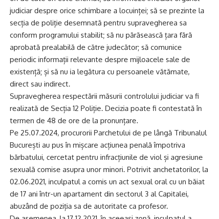
judiciar despre orice schimbare a locuinței; să se prezinte la
secția de poliție desemnată pentru supravegherea sa
conform programului stabilit; să nu părăsească țara fără
aprobată prealabilă de către judecător; să comunice
periodic informații relevante despre mijloacele sale de
existență; și să nu ia legătura cu persoanele vătămate,
direct sau indirect.
Supravegherea respectării măsurii controlului judiciar va fi
realizată de Secția 12 Poliție. Decizia poate fi contestată în
termen de 48 de ore de la pronunțare.
Pe 25.07.2024, procurorii Parchetului de pe lângă Tribunalul
București au pus în mișcare acțiunea penală împotriva
bărbatului, cercetat pentru infracțiunile de viol și agresiune
sexuală comise asupra unor minori. Potrivit anchetatorilor, la
02.06.2021, inculpatul a comis un act sexual oral cu un băiat
de 17 ani într-un apartament din sectorul 3 al Capitalei,
abuzând de poziția sa de autoritate ca profesor.
De asemenea, la 17.12.2021, în aceeași zonă, inculpatul a