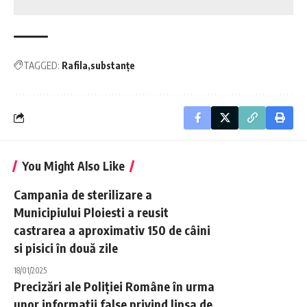
TAGGED:
Rafila
substanțe
You Might Also Like
Campania de sterilizare a
Municipiului Ploiesti a reusit
castrarea a aproximativ 150 de câini
si pisici în două zile
18/01/2025
Precizări ale Poliției Române în urma
unor informații false privind lipsa de