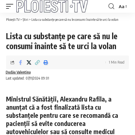
Aa
Ploiești TV
>
Știri
>
Lista cu substanțe pe care să nu le consumi înainte să te urci la volan
Lista cu substanțe pe care să nu le
consumi înainte să te urci la volan
1 Min Read
Dudău Valentina
Last updated: 07/11/2024 09:01
Ministrul Sănătății, Alexandru Rafila, a
anunțat că a fost finalizată lista cu
substanțele pentru care se recomandă ca
pacienții să evite conducerea
autovehiculelor sau să consulte medicul