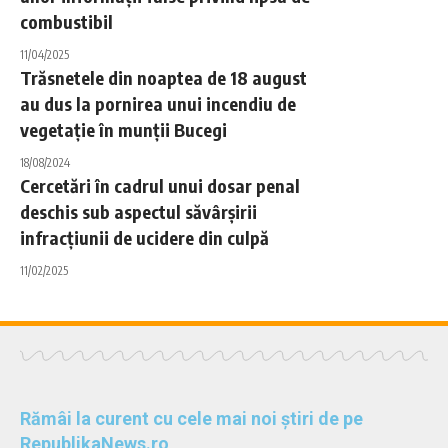
combustibil
11/04/2025
Trăsnetele din noaptea de 18 august
au dus la pornirea unui incendiu de
vegetație în munții Bucegi
18/08/2024
Cercetări în cadrul unui dosar penal
deschis sub aspectul săvârșirii
infracțiunii de ucidere din culpă
11/02/2025
Rămâi la curent cu cele mai noi știri de pe
RepublikaNews.ro