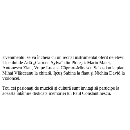
Evenimentul se va încheia cu un recital instrumental oferit de elevii
Liceului de Artă „Carmen Sylva” din Ploiești: Marin Matei,
Antonescu Zian, Vulpe Luca și Căpraru-Minescu Sebastian la pian,
Mihai Vlăsceanu la chitară, Ițcuș Sabina la flaut și Nichita David la
violoncel.
Toți cei pasionați de muzică și cultură sunt invitați să participe la
această întâlnire dedicată memoriei lui Paul Constantinescu.