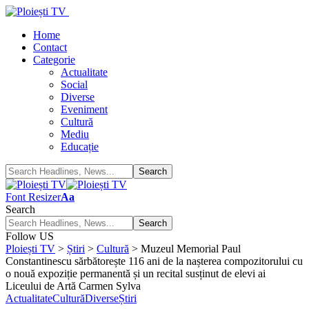
Home
Contact
Categorie
Actualitate
Social
Diverse
Eveniment
Cultură
Mediu
Educație
Font Resizer
Aa
Search
Follow US
Ploiești TV
>
Știri
>
Cultură
>
Muzeul Memorial Paul
Constantinescu sărbătorește 116 ani de la nașterea compozitorului cu
o nouă expoziție permanentă și un recital susținut de elevi ai
Liceului de Artă Carmen Sylva
Actualitate
Cultură
Diverse
Știri