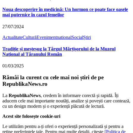
Noua descoperire în medicină: Un hormon ce poate face oasele
mai puternice în cazul femeilor
27/07/2024
Actualitate
Cultură
Eveniment
national
Social
Știri
Tradiție și meșteșug la Târgul Mărțișorului de la Muzeul
Național al Țăranului Român
01/03/2025
Rămâi la curent cu cele mai noi știri de pe
RepublikaNews.ro
La
RepublikaNews
, credem în informare corectă și rapidă. Îți
aducem cele mai importante noutăți, analize și povești care contează,
cu un design modern și o experiență plăcută de lectură.
Acest site folosește cookie-uri
Le utilizăm pentru a-ți oferi o experiență personalizată și pentru a
reține preferințele tale. Pentru mai multe detalii, citește
[Politica de