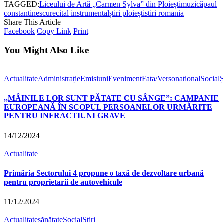
TAGGED:
Liceului de Artă „Carmen Sylva” din Ploiești
muzică
paul
constantinescu
recital instrumental
știri ploiești
stiri romania
Share This Article
Facebook
Copy Link
Print
You Might Also Like
Actualitate
Administrație
Emisiuni
Eveniment
Fata/Verso
national
Social
Ș
,,MÂINILE LOR SUNT PĂTATE CU SÂNGE”: CAMPANIE
EUROPEANĂ ÎN SCOPUL PERSOANELOR URMĂRITE
PENTRU INFRACTIUNI GRAVE
14/12/2024
Actualitate
Primăria Sectorului 4 propune o taxă de dezvoltare urbană
pentru proprietarii de autovehicule
11/12/2024
Actualitate
sănătate
Social
Știri