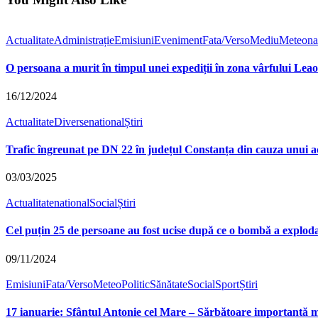
Actualitate
Administrație
Emisiuni
Eveniment
Fata/Verso
Mediu
Meteo
na
O persoana a murit în timpul unei expediții în zona vârfului Lea
16/12/2024
Actualitate
Diverse
national
Știri
Trafic îngreunat pe DN 22 în județul Constanța din cauza unui ac
03/03/2025
Actualitate
national
Social
Știri
Cel puțin 25 de persoane au fost ucise după ce o bombă a exploda
09/11/2024
Emisiuni
Fata/Verso
Meteo
Politic
Sănătate
Social
Sport
Știri
17 ianuarie: Sfântul Antonie cel Mare – Sărbătoare importantă 