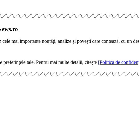
News.ro
m cele mai importante noutăți, analize și povești care contează, cu un de
e preferințele tale. Pentru mai multe detalii, citește
[Politica de confidenț