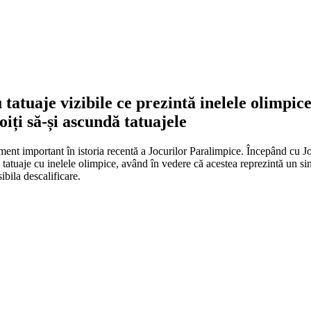
tatuaje vizibile ce prezintă inelele olimpic
iți să-și ascundă tatuajele
ment important în istoria recentă a Jocurilor Paralimpice. Începând cu J
te tatuaje cu inelele olimpice, având în vedere că acestea reprezintă un 
bila descalificare.