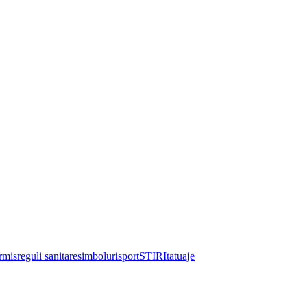
rmis
reguli sanitare
simboluri
sport
STIRI
tatuaje