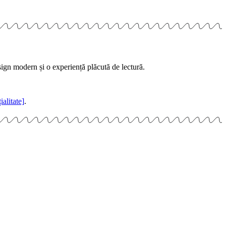
sign modern și o experiență plăcută de lectură.
ialitate]
.