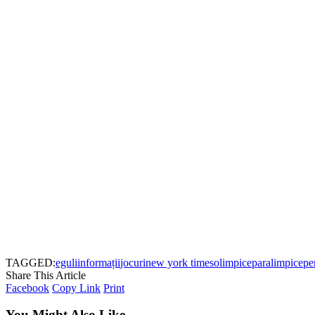
TAGGED:
eguli
informații
jocuri
new york times
olimpice
paralimpice
pe
Share This Article
Facebook
Copy Link
Print
You Might Also Like