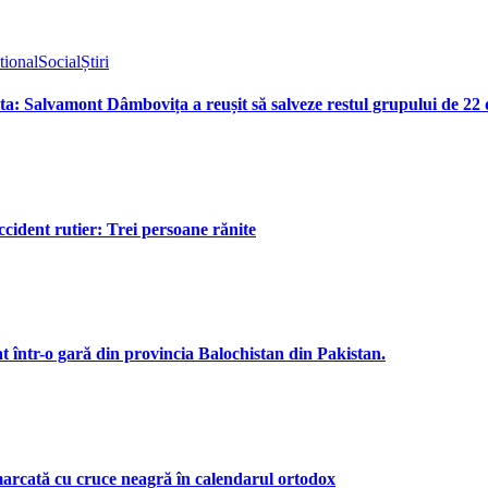
tional
Social
Știri
ota: Salvamont Dâmbovița a reușit să salveze restul grupului de 22
cident rutier: Trei persoane rănite
t într-o gară din provincia Balochistan din Pakistan.
marcată cu cruce neagră în calendarul ortodox