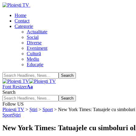
Home
Contact
Categorie
Actualitate
Social
Diverse
Eveniment
Cultură
Mediu
Educație
Font Resizer
Aa
Search
Follow US
Ploiești TV
>
Știri
>
Sport
>
New York Times: Tatuajele cu simboluri 
Sport
Știri
New York Times: Tatuajele cu simboluri ol