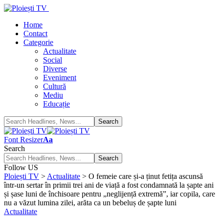
Home
Contact
Categorie
Actualitate
Social
Diverse
Eveniment
Cultură
Mediu
Educație
Font Resizer
Aa
Search
Follow US
Ploiești TV
>
Actualitate
>
O femeie care și-a ținut fetița ascunsă
într-un sertar în primii trei ani de viață a fost condamnată la șapte ani
și șase luni de închisoare pentru „neglijență extremă”, iar copila, care
nu a văzut lumina zilei, arăta ca un bebeluș de șapte luni
Actualitate