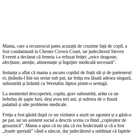
Mama, care a recunoscut patru acuzații de cruzime față de copil, a
fost condamnată la Chester Crown Court, iar judecătorul Steven
Everett a declarat că femeia i-a refuzat fetiței „orice dragoste,
afecțiune, atenție, alimentație și îngrijire medicală necesară”.
Instanța a aflat că mama a ascuns copilul de frații săi și de partenerul
ei, ținându-l într-un sertar sub pat, iar fetița era lăsată adesea singură,
subnutrită și hrănită cu Weetabix lăptos printr-o seringă.
La momentul descoperirii, copila, grav subnutrită, arăta ca un
bebeluș de șapte luni, deși avea trei ani, și suferea de o fisură
palatină și alte probleme medicale.
Fetița a fost găsită după ce un vizitator a auzit un zgomot și a găsit-o
pe pat, iar un asistent social a descris scena ca fiind „copleșitor de
groaznică”. Mama a spus că nu știa că era însărcinată și că a fost
„foarte speriată” când a născut, dar judecătorul a subliniat că faptele