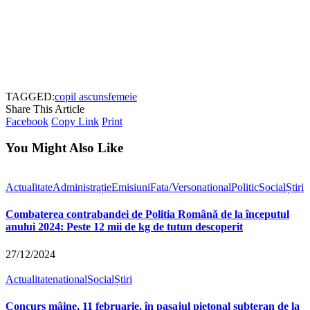
TAGGED:
copil ascuns
femeie
Share This Article
Facebook
Copy Link
Print
You Might Also Like
Actualitate
Administrație
Emisiuni
Fata/Verso
national
Politic
Social
Știri
Combaterea contrabandei de Politia Română de la începutul
anului 2024: Peste 12 mii de kg de tutun descoperit
27/12/2024
Actualitate
national
Social
Știri
Concurs mâine, 11 februarie, în pasajul pietonal subteran de la