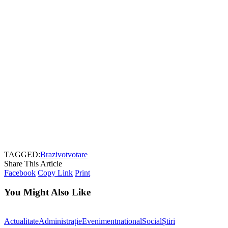
TAGGED:
Brazi
vot
votare
Share This Article
Facebook
Copy Link
Print
You Might Also Like
Actualitate
Administrație
Eveniment
national
Social
Știri