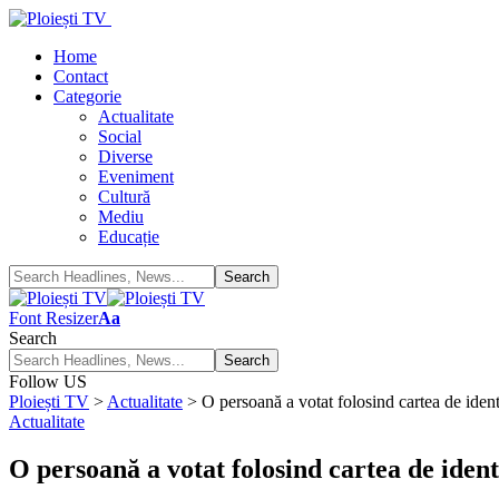
Home
Contact
Categorie
Actualitate
Social
Diverse
Eveniment
Cultură
Mediu
Educație
Font Resizer
Aa
Search
Follow US
Ploiești TV
>
Actualitate
>
O persoană a votat folosind cartea de identi
Actualitate
O persoană a votat folosind cartea de identi