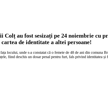
ii Colț au fost sesizați pe 24 noiembrie cu pri
cartea de identitate a altei persoane!
 fața locului, unde s-a constatat că o femeie de 48 de ani din comuna Brazi
țele, fiind deschis un dosar penal pentru furt, fals privind identitatea și 