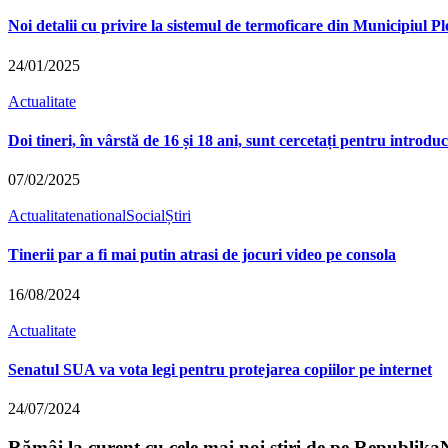
Noi detalii cu privire la sistemul de termoficare din Municipiul Plo
24/01/2025
Actualitate
Doi tineri, în vârstă de 16 și 18 ani, sunt cercetați pentru introd
07/02/2025
Actualitate
national
Social
Știri
Tinerii par a fi mai putin atrasi de jocuri video pe consola
16/08/2024
Actualitate
Senatul SUA va vota legi pentru protejarea copiilor pe internet
24/07/2024
Rămâi la curent cu cele mai noi știri de pe Republika