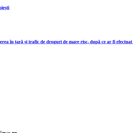
iești
ucerea în țară și trafic de droguri de mare risc, după ce ar fi efect
News.ro