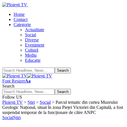
Home
Contact
Categorie
Actualitate
Social
Diverse
Eveniment
Cultură
Mediu
Educație
Font Resizer
Aa
Search
Follow US
Ploiești TV
>
Știri
>
Social
>
Parcul tematic din curtea Muzeului
Geologic Național, situat în zona Pieței Victoriei din Capitală, a fost
suspendat temporar de la funcționare de către ANPC
Social
Știri