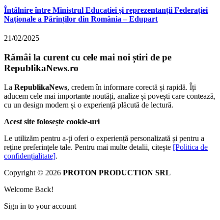
Întâlnire între Ministrul Educatiei și reprezentanții Federației
Naționale a Părinților din România – Edupart
21/02/2025
Rămâi la curent cu cele mai noi știri de pe
RepublikaNews.ro
La
RepublikaNews
, credem în informare corectă și rapidă. Îți
aducem cele mai importante noutăți, analize și povești care contează,
cu un design modern și o experiență plăcută de lectură.
Acest site folosește cookie-uri
Le utilizăm pentru a-ți oferi o experiență personalizată și pentru a
reține preferințele tale. Pentru mai multe detalii, citește
[Politica de
confidențialitate]
.
Copyright © 2026
PROTON PRODUCTION SRL
Welcome Back!
Sign in to your account