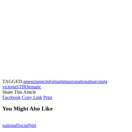
TAGGED:
amenzi
anpc
informații
muzeu
national
parc
piața
victoria
STIRI
tematic
Share This Article
Facebook
Copy Link
Print
You Might Also Like
national
Social
Știri