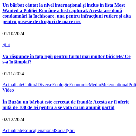
Un bărbat căutat la nivel internațional și inclus în lista Most
Wanted a Poliției Române a fost capturat. Acesta are două
condamnări la închisoare, una pentru infracțiuni rutiere și alta
pentru posesie de droguri de mare risc
01/10/2024
Știri
Va răspunde în fața legii pentru furtul mai multor biciclete/ Ce
s-a întâmplat?
01/11/2024
Actualitate
Cultură
Diverse
Ecologie
Economic
Mediu
Meteo
national
Poli
Video
În Buzău un bărbat este cercetat de fraudă: Acesta ar fi oferit
mită de 100 de lei pentru a se vota cu un anumit partid
02/12/2024
Actualitate
Educație
national
Social
Știri