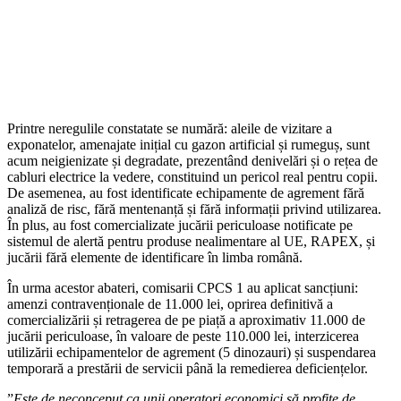
Printre neregulile constatate se numără: aleile de vizitare a
exponatelor, amenajate inițial cu gazon artificial și rumeguș, sunt
acum neigienizate și degradate, prezentând denivelări și o rețea de
cabluri electrice la vedere, constituind un pericol real pentru copii.
De asemenea, au fost identificate echipamente de agrement fără
analiză de risc, fără mentenanță și fără informații privind utilizarea.
În plus, au fost comercializate jucării periculoase notificate pe
sistemul de alertă pentru produse nealimentare al UE, RAPEX, și
jucării fără elemente de identificare în limba română.
În urma acestor abateri, comisarii CPCS 1 au aplicat sancțiuni:
amenzi contravenționale de 11.000 lei, oprirea definitivă a
comercializării și retragerea de pe piață a aproximativ 11.000 de
jucării periculoase, în valoare de peste 110.000 lei, interzicerea
utilizării echipamentelor de agrement (5 dinozauri) și suspendarea
temporară a prestării de servicii până la remedierea deficiențelor.
”
Este de neconceput ca unii operatori economici să profite de