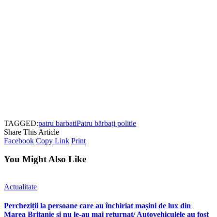
TAGGED:
patru barbati
Patru bărbaţi politie
Share This Article
Facebook
Copy Link
Print
You Might Also Like
Actualitate
Percheziții la persoane care au închiriat mașini de lux din
Marea Britanie și nu le-au mai returnat/ Autovehiculele au fost