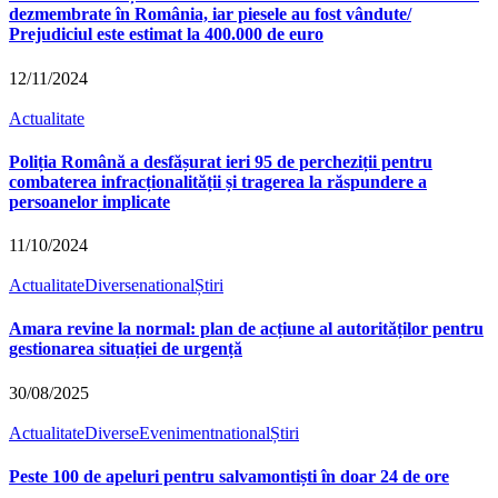
dezmembrate în România, iar piesele au fost vândute/
Prejudiciul este estimat la 400.000 de euro
12/11/2024
Actualitate
Poliția Română a desfășurat ieri 95 de percheziții pentru
combaterea infracționalității și tragerea la răspundere a
persoanelor implicate
11/10/2024
Actualitate
Diverse
national
Știri
Amara revine la normal: plan de acțiune al autorităților pentru
gestionarea situației de urgență
30/08/2025
Actualitate
Diverse
Eveniment
national
Știri
Peste 100 de apeluri pentru salvamontiști în doar 24 de ore