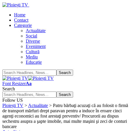
Home
Contact
Categorie
Actualitate
Social
Diverse
Eveniment
Cultură
Mediu
Educație
Font Resizer
Aa
Search
Follow US
Ploiești TV
>
Actualitate
>
Patru bărbaţi acuzaţi că au folosit o firmă
de transport mărfuri drept paravan pentru a induce în eroare cinci
agenţi economici au fost arestaţi preventiv/ Procurorii au dispus
sechestru asupra a şapte imobile, mai multe maşini şi zeci de conturi
bancare