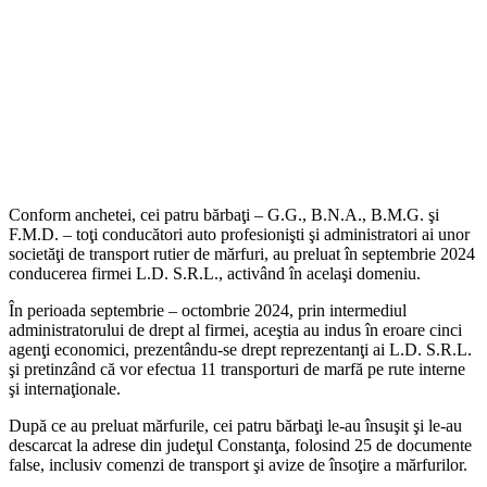
Conform anchetei, cei patru bărbaţi – G.G., B.N.A., B.M.G. şi
F.M.D. – toţi conducători auto profesionişti şi administratori ai unor
societăţi de transport rutier de mărfuri, au preluat în septembrie 2024
conducerea firmei L.D. S.R.L., activând în acelaşi domeniu.
În perioada septembrie – octombrie 2024, prin intermediul
administratorului de drept al firmei, aceştia au indus în eroare cinci
agenţi economici, prezentându-se drept reprezentanţi ai L.D. S.R.L.
şi pretinzând că vor efectua 11 transporturi de marfă pe rute interne
şi internaţionale.
După ce au preluat mărfurile, cei patru bărbaţi le-au însuşit şi le-au
descarcat la adrese din judeţul Constanţa, folosind 25 de documente
false, inclusiv comenzi de transport şi avize de însoţire a mărfurilor.