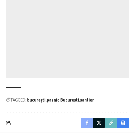
TAGGED:
bucurești
paznic București
șantier