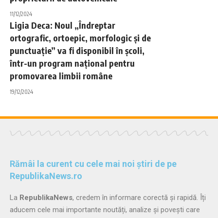
11/12/2024
Ligia Deca: Noul „Îndreptar
ortografic, ortoepic, morfologic şi de
punctuaţie” va fi disponibil în şcoli,
într-un program naţional pentru
promovarea limbii române
19/12/2024
Rămâi la curent cu cele mai noi știri de pe
RepublikaNews.ro
La
RepublikaNews
, credem în informare corectă și rapidă. Îți
aducem cele mai importante noutăți, analize și povești care