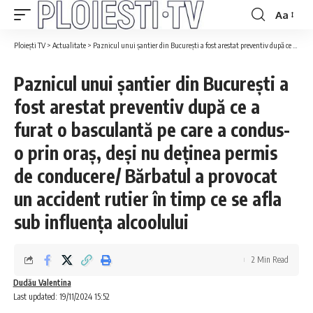
Aa
Ploiești TV
>
Actualitate
>
Paznicul unui șantier din București a fost arestat preventiv după ce a furat o basculantă pe care a condus-o prin oraș, deși nu deținea permis de conducere/ Bărbatul a provocat un accident rutier în timp ce se afla sub influența alcoolului
Paznicul unui șantier din București a
fost arestat preventiv după ce a
furat o basculantă pe care a condus-
o prin oraș, deși nu deținea permis
de conducere/ Bărbatul a provocat
un accident rutier în timp ce se afla
sub influența alcoolului
2 Min Read
Dudău Valentina
Last updated: 19/11/2024 15:52