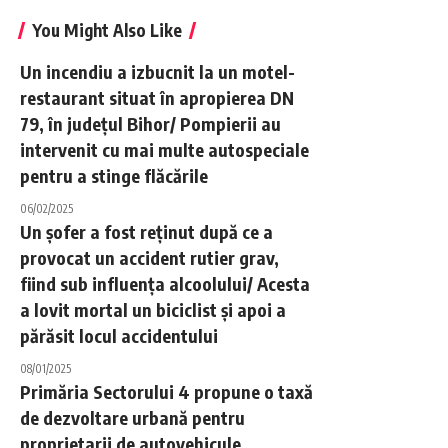
You Might Also Like
Un incendiu a izbucnit la un motel-
restaurant situat în apropierea DN
79, în județul Bihor/ Pompierii au
intervenit cu mai multe autospeciale
pentru a stinge flăcările
06/02/2025
Un șofer a fost reținut după ce a
provocat un accident rutier grav,
fiind sub influența alcoolului/ Acesta
a lovit mortal un biciclist și apoi a
părăsit locul accidentului
08/01/2025
Primăria Sectorului 4 propune o taxă
de dezvoltare urbană pentru
proprietarii de autovehicule