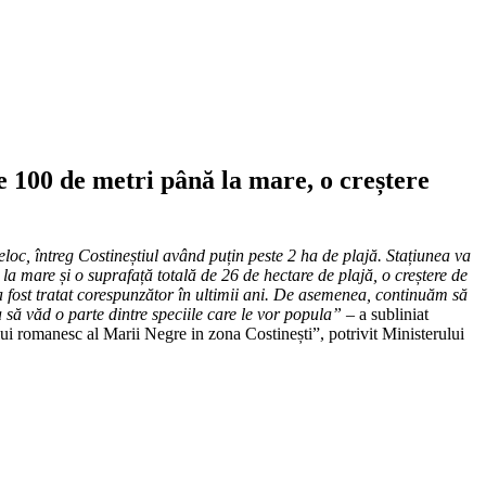
e 100 de metri până la mare, o creștere
eloc, întreg Costineștiul având puțin peste 2 ha de plajă. Stațiunea va
 la mare și o suprafață totală de 26 de hectare de plajă, o creștere de
 fost tratat corespunzător în ultimii ani. De asemenea, continuăm să
 să văd o parte dintre speciile care le vor popula” –
a subliniat
lului romanesc al Marii Negre in zona Costinești”, potrivit Ministerului