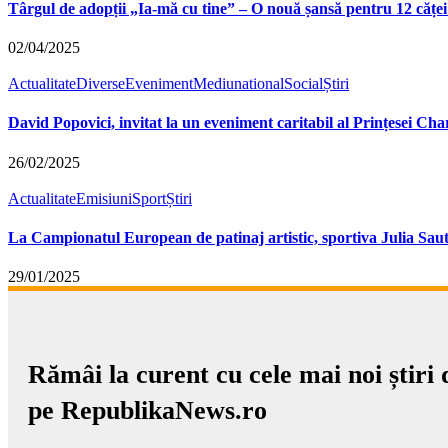
Târgul de adopții „Ia-mă cu tine” – O nouă șansă pentru 12 căței 
02/04/2025
Actualitate
Diverse
Eveniment
Mediu
national
Social
Știri
David Popovici, invitat la un eveniment caritabil al Prințesei Cha
26/02/2025
Actualitate
Emisiuni
Sport
Știri
La Campionatul European de patinaj artistic, sportiva Julia Sau
29/01/2025
Rămâi la curent cu cele mai noi știri 
pe RepublikaNews.ro