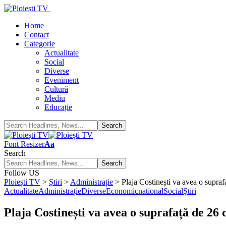
Home
Contact
Categorie
Actualitate
Social
Diverse
Eveniment
Cultură
Mediu
Educație
Font Resizer
Aa
Search
Follow US
Ploiești TV
>
Știri
>
Administrație
>
Plaja Costinești va avea o supraf
Actualitate
Administrație
Diverse
Economic
national
Social
Știri
Plaja Costinești va avea o suprafață de 26 