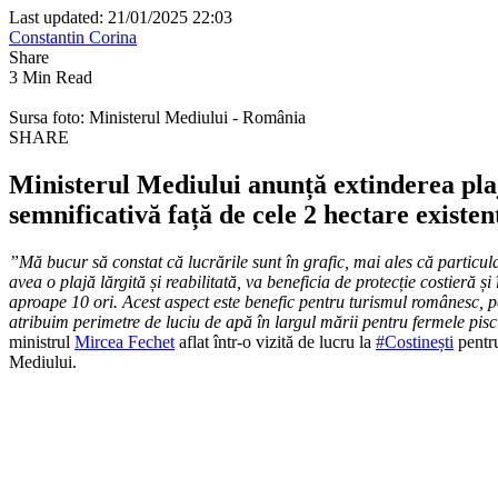
Last updated: 21/01/2025 22:03
Constantin Corina
Share
3 Min Read
Sursa foto: Ministerul Mediului - România
SHARE
Ministerul Mediului anunță extinderea plaje
semnificativă față de cele 2 hectare existen
”Mă bucur să constat că lucrările sunt în grafic, mai ales că particula
avea o plajă lărgită și reabilitată, va beneficia de protecție costieră 
aproape 10 ori. Acest aspect este benefic pentru turismul românesc, p
atribuim perimetre de luciu de apă în largul mării pentru fermele piscic
ministrul
Mircea Fechet
aflat într-o vizită de lucru la
#Costinești
pentru
Mediului.