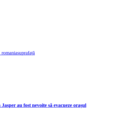
ri romania
suprafață
 Jasper au fost nevoite să evacueze orașul