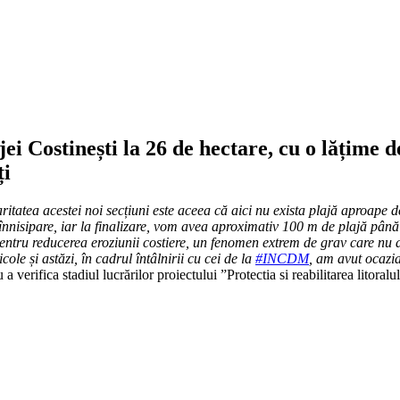
i Costinești la 26 de hectare, cu o lățime d
ți
ritatea acestei noi secțiuni este aceea că aici nu exista plajă aproape d
și înnisipare, iar la finalizare, vom avea aproximativ 100 m de plajă până
entru reducerea eroziunii costiere, un fenomen extrem de grav care nu a
ole și astăzi, în cadrul întâlnirii cu cei de la
#INCDM
, am avut ocazia
 a verifica stadiul lucrărilor proiectului ”Protectia si reabilitarea litora