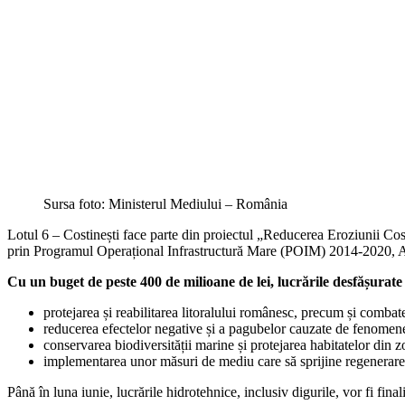
Sursa foto: Ministerul Mediului – România
Lotul 6 – Costinești face parte din proiectul „Reducerea Eroziunii C
prin Programul Operațional Infrastructură Mare (POIM) 2014-2020, Axa 
Cu un buget de peste 400 de milioane de lei, lucrările desfășurate
protejarea și reabilitarea litoralului românesc, precum și combater
reducerea efectelor negative și a pagubelor cauzate de fenomene
conservarea biodiversității marine și protejarea habitatelor din zo
implementarea unor măsuri de mediu care să sprijine regenerarea
Până în luna iunie, lucrările hidrotehnice, inclusiv digurile, vor fi final