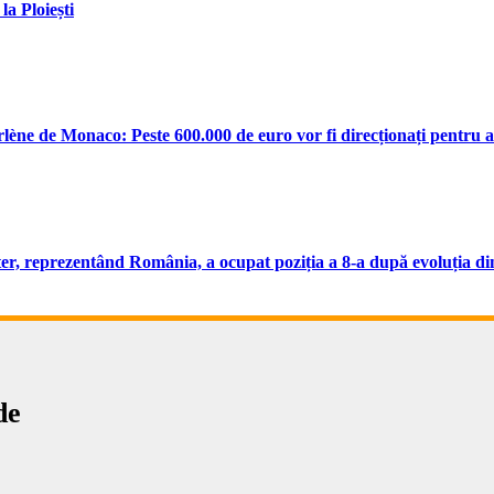
la Ploiești
rlène de Monaco: Peste 600.000 de euro vor fi direcționați pentru a
ter, reprezentând România, a ocupat poziția a 8-a după evoluția d
de