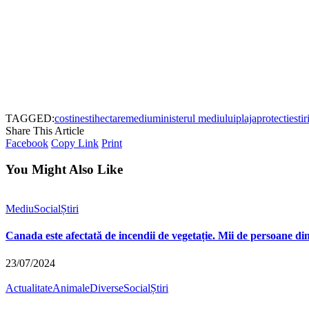
TAGGED:
costinesti
hectare
mediu
ministerul mediului
plaja
protectie
sti
Share This Article
Facebook
Copy Link
Print
You Might Also Like
Mediu
Social
Știri
Canada este afectată de incendii de vegetație. Mii de persoane din
23/07/2024
Actualitate
Animale
Diverse
Social
Știri