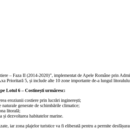
ostiere – Faza II (2014-2020)”, implementat de Apele Române prin Admin
Prioritară 5, și include alte 10 zone importante de-a lungul litoralul
 pe Lotul 6 – Costinești urmăresc:
ea eroziunii costiere prin lucrări inginerești;
 naturale generate de schimbările climatice;
na litorală;
 și dezvoltarea habitatelor marine.
izate, iar zona plajelor turistice va fi eliberată pentru a permite desfășura