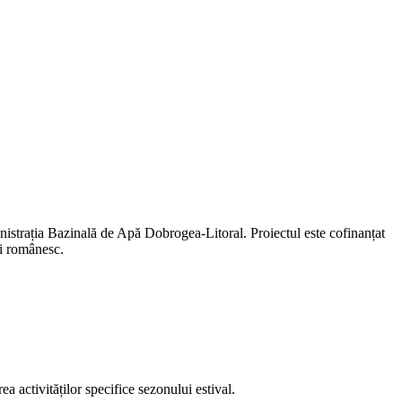
istrația Bazinală de Apă Dobrogea-Litoral. Proiectul este cofinanțat
ui românesc.
rea activităților specifice sezonului estival.