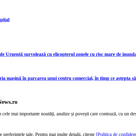
pital
 Urgență survolează cu elicopterul zonele cu risc mare de inundaț
ropria mașină în parcarea unui centru comercial, în timp ce aștepta
News.ro
m cele mai importante noutăți, analize și povești care contează, cu un de
e preferințele tale. Pentru mai multe detalii, citește
[Politica de confidenț