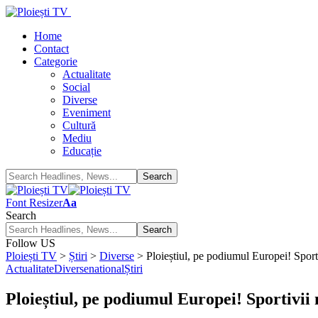
Home
Contact
Categorie
Actualitate
Social
Diverse
Eveniment
Cultură
Mediu
Educație
Font Resizer
Aa
Search
Follow US
Ploiești TV
>
Știri
>
Diverse
>
Ploieștiul, pe podiumul Europei! Spor
Actualitate
Diverse
national
Știri
Ploieștiul, pe podiumul Europei! Sportivi