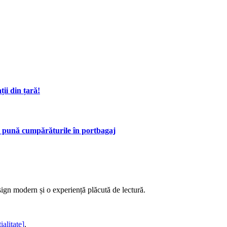
ii din țară!
 să pună cumpărăturile în portbagaj
sign modern și o experiență plăcută de lectură.
ialitate]
.