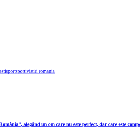
esti
sport
sportivi
stiri romania
 România”, alegând un om care nu este perfect, dar care este compet