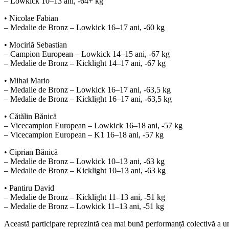
– Lowkick 10–13 ani, -64+ kg
• Nicolae Fabian
– Medalie de Bronz – Lowkick 16–17 ani, -60 kg
• Mocirlă Sebastian
– Campion European – Lowkick 14–15 ani, -67 kg
– Medalie de Bronz – Kicklight 14–17 ani, -67 kg
• Mihai Mario
– Medalie de Bronz – Lowkick 16–17 ani, -63,5 kg
– Medalie de Bronz – Kicklight 16–17 ani, -63,5 kg
• Cătălin Bănică
– Vicecampion European – Lowkick 16–18 ani, -57 kg
– Vicecampion European – K1 16–18 ani, -57 kg
• Ciprian Bănică
– Medalie de Bronz – Lowkick 10–13 ani, -63 kg
– Medalie de Bronz – Kicklight 10–13 ani, -63 kg
• Pantiru David
– Medalie de Bronz – Kicklight 11–13 ani, -51 kg
– Medalie de Bronz – Lowkick 11–13 ani, -51 kg
Această participare reprezintă cea mai bună performanță colectivă a u