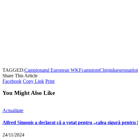
TAGGED:
Campionatul European WKF
campioni
Chișinău
europa
ploi
Share This Article
Facebook
Copy Link
Print
You Might Also Like
Actualitate
Alfred Simonis a declarat că a votat pentru „calea sigură pentru
24/11/2024