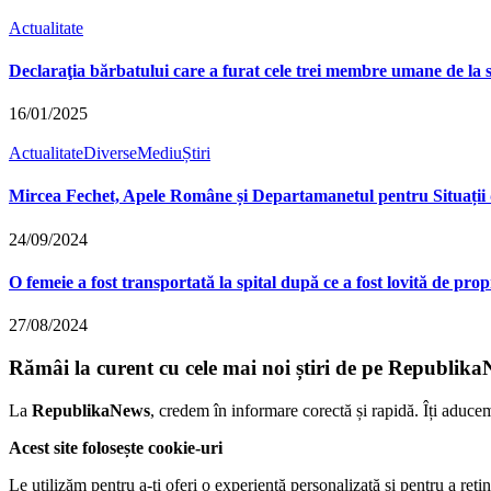
Actualitate
Declaraţia bărbatului care a furat cele trei membre umane de la s
16/01/2025
Actualitate
Diverse
Mediu
Știri
Mircea Fechet, Apele Române și Departamanetul pentru Situații de
24/09/2024
O femeie a fost transportată la spital după ce a fost lovită de p
27/08/2024
Rămâi la curent cu cele mai noi știri de pe Republika
La
RepublikaNews
, credem în informare corectă și rapidă. Îți aduce
Acest site folosește cookie-uri
Le utilizăm pentru a-ți oferi o experiență personalizată și pentru a rețin