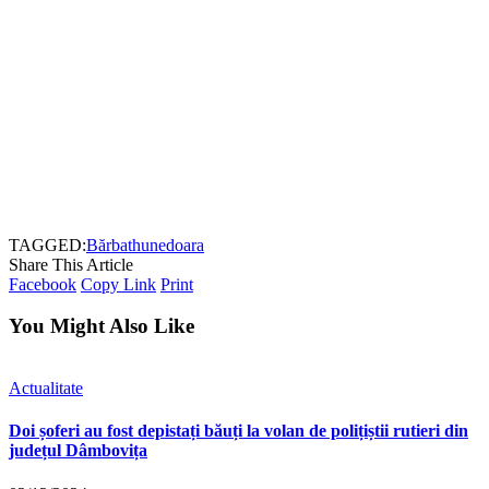
TAGGED:
Bărbat
hunedoara
Share This Article
Facebook
Copy Link
Print
You Might Also Like
Actualitate
Doi șoferi au fost depistați băuți la volan de polițiștii rutieri din
județul Dâmbovița