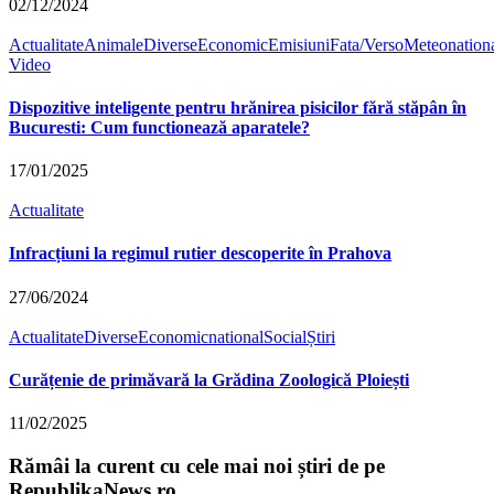
02/12/2024
Actualitate
Animale
Diverse
Economic
Emisiuni
Fata/Verso
Meteo
nation
Video
Dispozitive inteligente pentru hrănirea pisicilor fără stăpân în
Bucuresti: Cum functionează aparatele?
17/01/2025
Actualitate
Infracțiuni la regimul rutier descoperite în Prahova
27/06/2024
Actualitate
Diverse
Economic
national
Social
Știri
Curățenie de primăvară la Grădina Zoologică Ploiești
11/02/2025
Rămâi la curent cu cele mai noi știri de pe
RepublikaNews.ro