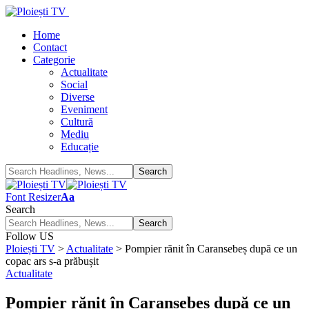
Home
Contact
Categorie
Actualitate
Social
Diverse
Eveniment
Cultură
Mediu
Educație
Font Resizer
Aa
Search
Follow US
Ploiești TV
>
Actualitate
>
Pompier rănit în Caransebeș după ce un
copac ars s-a prăbușit
Actualitate
Pompier rănit în Caransebeș după ce un