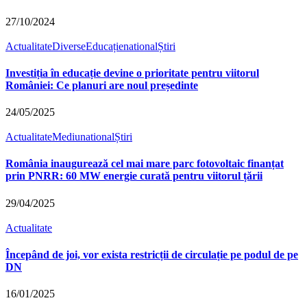
27/10/2024
Actualitate
Diverse
Educație
national
Știri
Investiția în educație devine o prioritate pentru viitorul
României: Ce planuri are noul președinte
24/05/2025
Actualitate
Mediu
national
Știri
România inaugurează cel mai mare parc fotovoltaic finanțat
prin PNRR: 60 MW energie curată pentru viitorul țării
29/04/2025
Actualitate
Începând de joi, vor exista restricții de circulație pe podul de pe
DN
16/01/2025