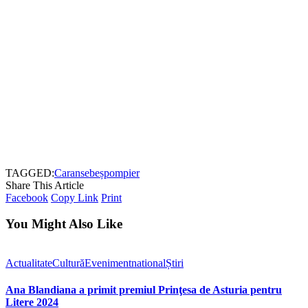
TAGGED:
Caransebeș
pompier
Share This Article
Facebook
Copy Link
Print
You Might Also Like
Actualitate
Cultură
Eveniment
national
Știri
Ana Blandiana a primit premiul Prinţesa de Asturia pentru
Litere 2024