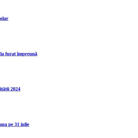
olar
i la furat împreună
tății 2024
ana pe 31 iulie