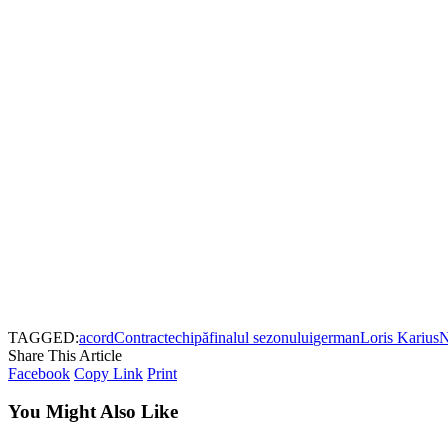
TAGGED:
acord
Contract
echipă
finalul sezonului
german
Loris Karius
N
Share This Article
Facebook
Copy Link
Print
You Might Also Like