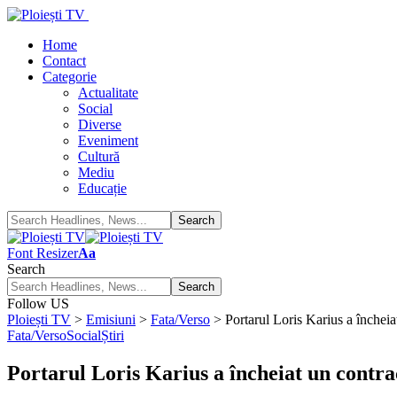
Home
Contact
Categorie
Actualitate
Social
Diverse
Eveniment
Cultură
Mediu
Educație
Font Resizer
Aa
Search
Follow US
Ploiești TV
>
Emisiuni
>
Fata/Verso
>
Portarul Loris Karius a închei
Fata/Verso
Social
Știri
Portarul Loris Karius a încheiat un contra