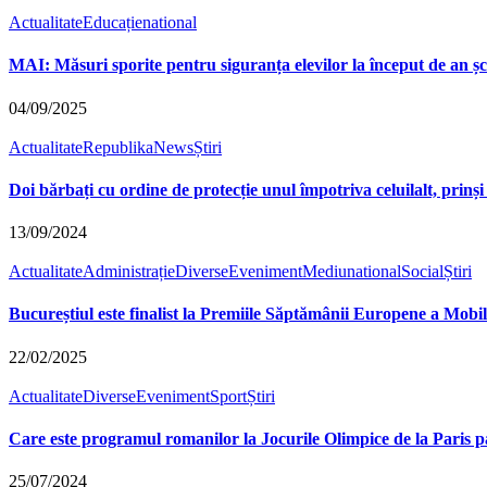
Actualitate
Educație
national
MAI: Măsuri sporite pentru siguranța elevilor la început de an șc
04/09/2025
Actualitate
RepublikaNews
Știri
Doi bărbați cu ordine de protecție unul împotriva celuilalt, prinș
13/09/2024
Actualitate
Administrație
Diverse
Eveniment
Mediu
national
Social
Știri
Bucureștiul este finalist la Premiile Săptămânii Europene a Mobili
22/02/2025
Actualitate
Diverse
Eveniment
Sport
Știri
Care este programul romanilor la Jocurile Olimpice de la Paris p
25/07/2024