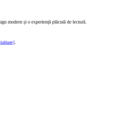
sign modern și o experiență plăcută de lectură.
ialitate]
.