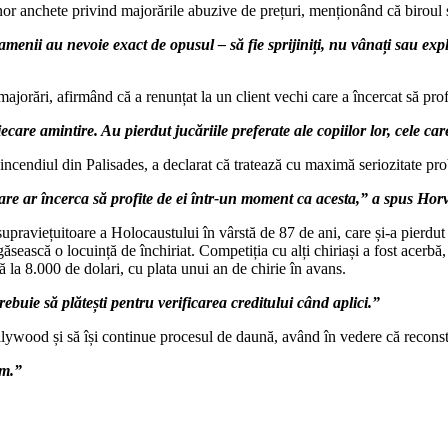
r anchete privind majorările abuzive de prețuri, menționând că biroul să
enii au nevoie exact de opusul – să fie sprijiniți, nu vânați sau exp
orări, afirmând că a renunțat la un client vechi care a încercat să profi
care amintire. Au pierdut jucăriile preferate ale copiilor lor, cele ca
cendiul din Palisades, a declarat că tratează cu maximă seriozitate pro
are ar încerca să profite de ei într-un moment ca acesta,” a spus Hor
o supraviețuitoare a Holocaustului în vârstă de 87 de ani, care și-a pierd
sească o locuință de închiriat. Competiția cu alți chiriași a fost acerbă,
tă la 8.000 de dolari, cu plata unui an de chirie în avans.
ebuie să plătești pentru verificarea creditului când aplici.”
ywood și să își continue procesul de daună, având în vedere că reconstr
im.”