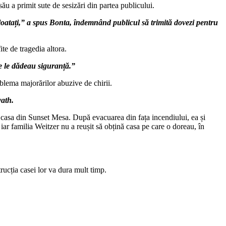
u a primit sute de sesizări din partea publicului.
loatați,” a spus Bonta, îndemnând publicul să trimită dovezi pentru
te de tragedia altora.
re le dădeau siguranță.”
blema majorărilor abuzive de chirii.
vath.
ut casa din Sunset Mesa. După evacuarea din fața incendiului, ea și
 iar familia Weitzer nu a reușit să obțină casa pe care o doreau, în
ucția casei lor va dura mult timp.