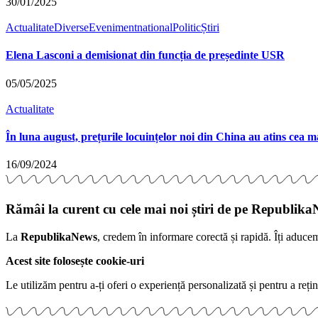
30/01/2025
Actualitate
Diverse
Eveniment
national
Politic
Știri
Elena Lasconi a demisionat din funcția de președinte USR
05/05/2025
Actualitate
În luna august, prețurile locuințelor noi din China au atins cea m
16/09/2024
Rămâi la curent cu cele mai noi știri de pe Republika
La
RepublikaNews
, credem în informare corectă și rapidă. Îți aduce
Acest site folosește cookie-uri
Le utilizăm pentru a-ți oferi o experiență personalizată și pentru a rețin