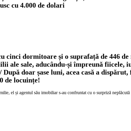
rusc cu 4.000 de dolari
cu cinci dormitoare și o suprafață de 446 de 
ii ale sale, aducându-și împreună fiicele, iub
/ După doar șase luni, acea casă a dispărut, 
0 de locuințe!
lie, el și agentul său imobiliar s-au confruntat cu o surpriză neplăcută –