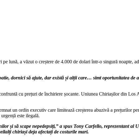
ri pe lună, a văzut o creștere de 4.000 de dolari într-o singură noapte, 
e, dornici să ajute, dar există și alții care… simt oportunitatea de a 
confruntă cu prețuri de închiriere șocante. Uniunea Chiriașilor din Los An
nat un ordin executiv care limitează creșterea abuzivă a prețurilor pentr
 urgență este ilegală.
ilor și să scape nepedepsiți,” a spus Tony Carfello, reprezentant al U
ilalți chiriași deja afectați de costurile mari.