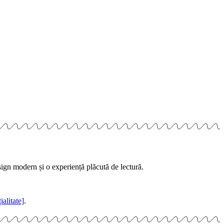
sign modern și o experiență plăcută de lectură.
ialitate]
.