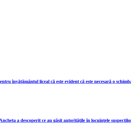
entru învățământul liceal că este evident că este necesară o schimb
ncheta a descoperit ce au găsit autorităţile în locuinţele suspecţilo