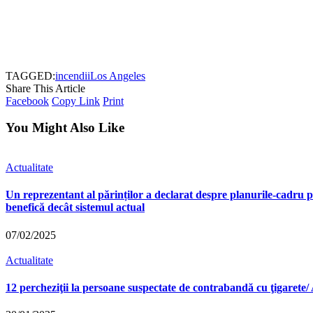
TAGGED:
incendii
Los Angeles
Share This Article
Facebook
Copy Link
Print
You Might Also Like
Actualitate
Un reprezentant al părinților a declarat despre planurile-cadru p
benefică decât sistemul actual
07/02/2025
Actualitate
12 percheziţii la persoane suspectate de contrabandă cu ţigarete/ A