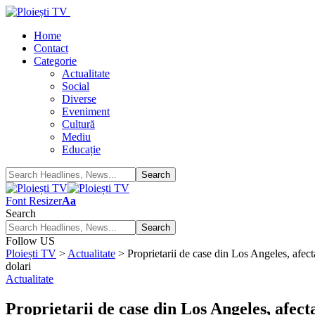
Home
Contact
Categorie
Actualitate
Social
Diverse
Eveniment
Cultură
Mediu
Educație
Font Resizer
Aa
Search
Follow US
Ploiești TV
>
Actualitate
>
Proprietarii de case din Los Angeles, afecta
dolari
Actualitate
Proprietarii de case din Los Angeles, afecta