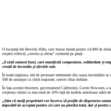
O locuință din Beverly Hills, care fusese listată pentru 14.000 de dola
creșteri reflectă „cererea și oferta” existentă pe piață.
„Există oameni buni, care manifestă compasiune, solidaritate și empati
creată de incendiu și efectele sale.
În toată regiunea, mii de persoane strămutate din cauza incendiilor se 
500 de anunțuri cu chirii majorate, uneori chiar dublate.
În fața acestui fenomen, guvernatorul Californiei, Gavin Newsom, a sem
creșterea chiriei cu mai mult de 10% față de tarifele anterioare stării de
„Știm că mulți proprietari vor încerca să profite de disperarea oamen
imposibil de acceptat pentru cei care au pierdut totul, dar și pentru ce