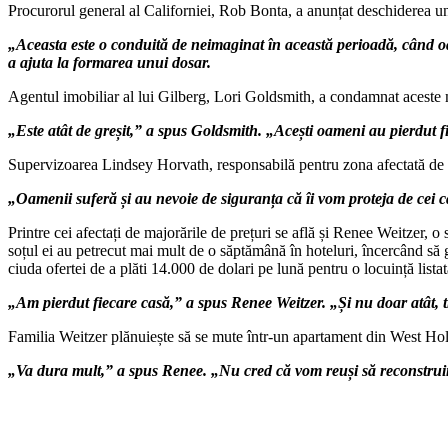
Procurorul general al Californiei, Rob Bonta, a anunțat deschiderea uno
„Aceasta este o conduită de neimaginat în această perioadă, când oam
a ajuta la formarea unui dosar.
Agentul imobiliar al lui Gilberg, Lori Goldsmith, a condamnat aceste maj
„Este atât de greșit,” a spus Goldsmith. „Acești oameni au pierdut fie
Supervizoarea Lindsey Horvath, responsabilă pentru zona afectată de in
„Oamenii suferă și au nevoie de siguranța că îi vom proteja de cei c
Printre cei afectați de majorările de prețuri se află și Renee Weitzer, 
soțul ei au petrecut mai mult de o săptămână în hoteluri, încercând să gă
ciuda ofertei de a plăti 14.000 de dolari pe lună pentru o locuință lista
„Am pierdut fiecare casă,” a spus Renee Weitzer. „Și nu doar atât, tr
Familia Weitzer plănuiește să se mute într-un apartament din West Holl
„Va dura mult,” a spus Renee. „Nu cred că vom reuși să reconstru