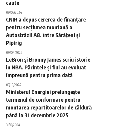
caute
09/07/2024
CNIR a depus cererea de finanțare
pentru secțiunea montană a
Autostrăzii A8, între Sărățeni și
Pipirig
09/04/2025
LeBron și Bronny James scriu istorie
în NBA. Părintele și fiul au evoluat
împreună pentru prima dată
07/10/2024
Ministerul Energiei prelungește
termenul de conformare pentru
montarea repartitoarelor de căldură
până la 31 decembrie 2025
31/12/2024