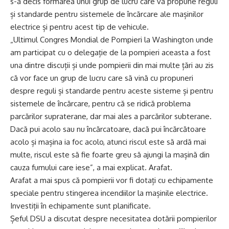
s-a decis formarea unui grup de lucru care va propune reguli
și standarde pentru sistemele de încărcare ale mașinilor
electrice și pentru acest tip de vehicule.
„Ultimul Congres Mondial de Pompieri la Washington unde
am participat cu o delegație de la pompieri aceasta a fost
una dintre discuții și unde pompierii din mai multe țări au zis
că vor face un grup de lucru care să vină cu propuneri
despre reguli și standarde pentru aceste sisteme și pentru
sistemele de încărcare, pentru că se ridică problema
parcărilor supraterane, dar mai ales a parcărilor subterane.
Dacă pui acolo sau nu încărcatoare, dacă pui încărcătoare
acolo și mașina ia foc acolo, atunci riscul este să ardă mai
multe, riscul este să fie foarte greu să ajungi la mașină din
cauza fumului care iese”, a mai explicat. Arafat.
Arafat a mai spus că pompierii vor fi dotați cu echipamente
speciale pentru stingerea incendiilor la mașinile electrice.
Investiții în echipamente sunt planificate.
Șeful DSU a discutat despre necesitatea dotării pompierilor