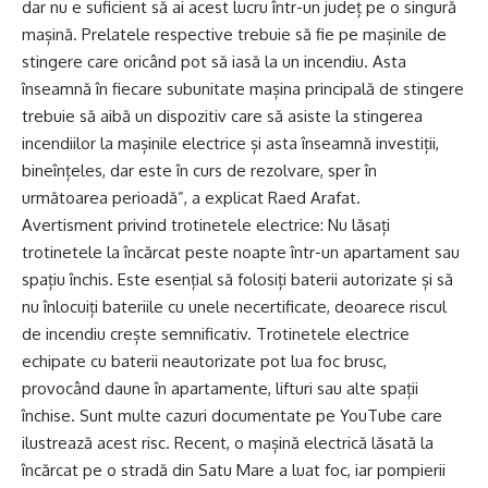
dar nu e suficient să ai acest lucru într-un județ pe o singură
mașină. Prelatele respective trebuie să fie pe mașinile de
stingere care oricând pot să iasă la un incendiu. Asta
înseamnă în fiecare subunitate mașina principală de stingere
trebuie să aibă un dispozitiv care să asiste la stingerea
incendiilor la mașinile electrice și asta înseamnă investiții,
bineînțeles, dar este în curs de rezolvare, sper în
următoarea perioadă”, a explicat Raed Arafat.
Avertisment privind trotinetele electrice: Nu lăsați
trotinetele la încărcat peste noapte într-un apartament sau
spațiu închis. Este esențial să folosiți baterii autorizate și să
nu înlocuiți bateriile cu unele necertificate, deoarece riscul
de incendiu crește semnificativ. Trotinetele electrice
echipate cu baterii neautorizate pot lua foc brusc,
provocând daune în apartamente, lifturi sau alte spații
închise. Sunt multe cazuri documentate pe YouTube care
ilustrează acest risc. Recent, o mașină electrică lăsată la
încărcat pe o stradă din Satu Mare a luat foc, iar pompierii