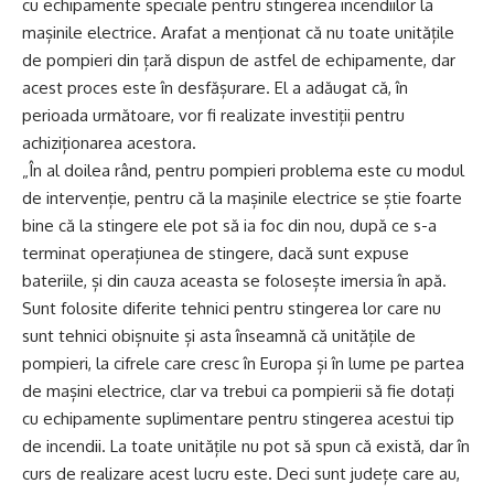
cu echipamente speciale pentru stingerea incendiilor la
mașinile electrice. Arafat a menționat că nu toate unitățile
de pompieri din țară dispun de astfel de echipamente, dar
acest proces este în desfășurare. El a adăugat că, în
perioada următoare, vor fi realizate investiții pentru
achiziționarea acestora.
„În al doilea rând, pentru pompieri problema este cu modul
de intervenție, pentru că la mașinile electrice se știe foarte
bine că la stingere ele pot să ia foc din nou, după ce s-a
terminat operațiunea de stingere, dacă sunt expuse
bateriile, și din cauza aceasta se folosește imersia în apă.
Sunt folosite diferite tehnici pentru stingerea lor care nu
sunt tehnici obișnuite și asta înseamnă că unitățile de
pompieri, la cifrele care cresc în Europa și în lume pe partea
de mașini electrice, clar va trebui ca pompierii să fie dotați
cu echipamente suplimentare pentru stingerea acestui tip
de incendii. La toate unitățile nu pot să spun că există, dar în
curs de realizare acest lucru este. Deci sunt județe care au,