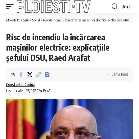
Aa
Ploiești TV
>
Știri
>
Social
>
Risc de incendiu la încărcarea mașinilor electrice: explicațiile șefului DSU, Raed Arafat
Risc de incendiu la încărcarea
mașinilor electrice: explicațiile
șefului DSU, Raed Arafat
5 Min Read
Constantin Corina
Last updated: 25/07/2024 19:42