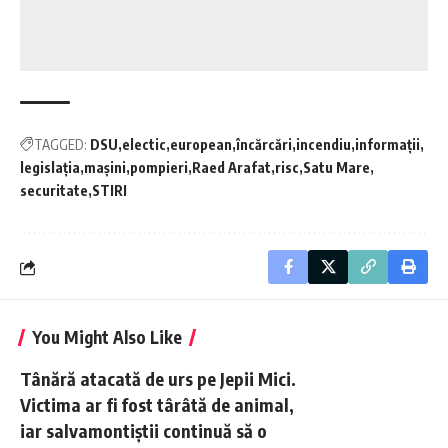
TAGGED:
DSU
electic
european
încărcări
incendiu
informații
legislația
mașini
pompieri
Raed Arafat
risc
Satu Mare
securitate
STIRI
You Might Also Like
Tânără atacată de urs pe Jepii Mici.
Victima ar fi fost târâtă de animal,
iar salvamontiștii continuă să o