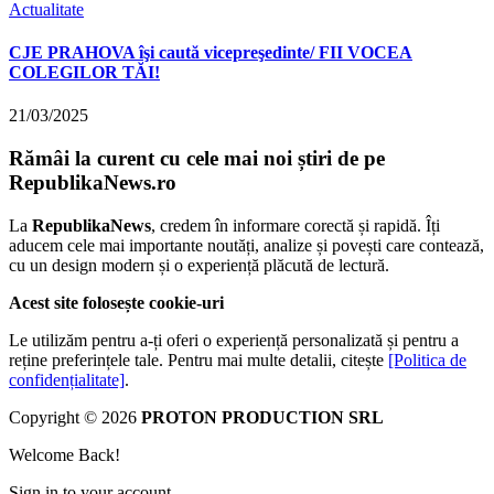
Actualitate
CJE PRAHOVA îşi caută vicepreşedinte/ FII VOCEA
COLEGILOR TĂI!
21/03/2025
Rămâi la curent cu cele mai noi știri de pe
RepublikaNews.ro
La
RepublikaNews
, credem în informare corectă și rapidă. Îți
aducem cele mai importante noutăți, analize și povești care contează,
cu un design modern și o experiență plăcută de lectură.
Acest site folosește cookie-uri
Le utilizăm pentru a-ți oferi o experiență personalizată și pentru a
reține preferințele tale. Pentru mai multe detalii, citește
[Politica de
confidențialitate]
.
Copyright © 2026
PROTON PRODUCTION SRL
Welcome Back!
Sign in to your account