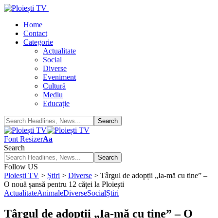
Home
Contact
Categorie
Actualitate
Social
Diverse
Eveniment
Cultură
Mediu
Educație
Font Resizer
Aa
Search
Follow US
Ploiești TV
>
Știri
>
Diverse
>
Târgul de adopții „Ia-mă cu tine” –
O nouă șansă pentru 12 căței la Ploiești
Actualitate
Animale
Diverse
Social
Știri
Târgul de adopții „Ia-mă cu tine” – O