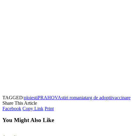
TAGGED:
ploiesti
PRAHOVA
stiri romania
targ de adoptii
vaccinare
Share This Article
Facebook
Copy Link
Print
You Might Also Like