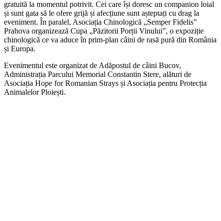
gratuită la momentul potrivit. Cei care își doresc un companion loial
și sunt gata să le ofere grijă și afecțiune sunt așteptați cu drag la
eveniment. În paralel, Asociația Chinologică „Semper Fidelis”
Prahova organizează Cupa „Păzitorii Porții Vinului”, o expoziție
chinologică ce va aduce în prim-plan câini de rasă pură din România
și Europa.
Evenimentul este organizat de Adăpostul de câini Bucov,
Administrația Parcului Memorial Constantin Stere, alături de
Asociația Hope for Romanian Strays și Asociația pentru Protecția
Animalelor Ploiești.