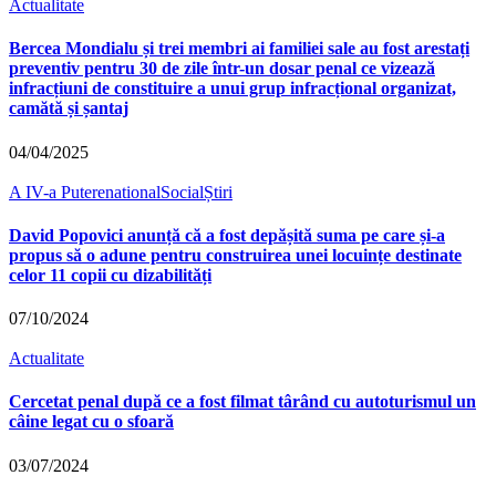
Actualitate
Bercea Mondialu și trei membri ai familiei sale au fost arestați
preventiv pentru 30 de zile într-un dosar penal ce vizează
infracțiuni de constituire a unui grup infracțional organizat,
camătă și șantaj
04/04/2025
A IV-a Putere
national
Social
Știri
David Popovici anunță că a fost depășită suma pe care și-a
propus să o adune pentru construirea unei locuințe destinate
celor 11 copii cu dizabilități
07/10/2024
Actualitate
Cercetat penal după ce a fost filmat târând cu autoturismul un
câine legat cu o sfoară
03/07/2024