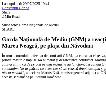
Last updated: 29/07/2025 19:41
Constantin Corina
Share
2 Min Read
Sursa foto: Garda Naţională de Mediu
SHARE
Garda Națională de Mediu (GNM) a reacțion
Marea Neagră, pe plaja din Năvodari
În urma controlului efectuat de comisarii GNM, s-a constatat că țeava
printre măsurile impuse s-a numărat și dezafectarea conductei. Măsura a 
cumva uimiți că de pe o zi pe alta măsurile au funcționat și conducta
continuăm. Ne-ar plăcea ca acest caz să servească drept exemplu și pen
afecta mediul”
, a declarat Marius Niță, comisar general adjunct al GN
această săptămână pe litoralul românesc.