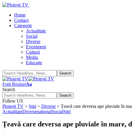
Home
Contact
Categorie
Actualitate
Social
Diverse
Eveniment
Cultură
Mediu
Educație
Font Resizer
Aa
Search
Follow US
Ploiești TV
>
Știri
>
Diverse
>
Țeavă care deversa ape pluviale în mar
Actualitate
Diverse
national
Social
Știri
Țeavă care deversa ape pluviale în mare, d