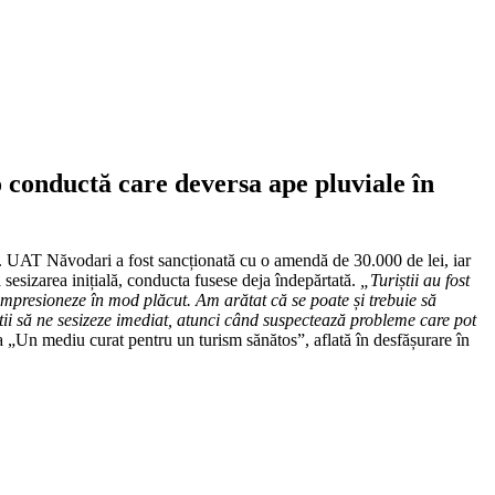
conductă care deversa ape pluviale în
ă. UAT Năvodari a fost sancționată cu o amendă de 30.000 de lei, iar
 sesizarea inițială, conducta fusese deja îndepărtată.
„Turiștii au fost
impresioneze în mod plăcut. Am arătat că se poate și trebuie să
știi să ne sesizeze imediat, atunci când suspectează probleme care pot
a „Un mediu curat pentru un turism sănătos”, aflată în desfășurare în