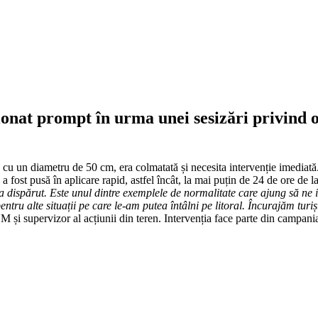
at prompt în urma unei sesizări privind o 
, cu un diametru de 50 cm, era colmatată și necesita intervenție imediat
fost pusă în aplicare rapid, astfel încât, la mai puțin de 24 de ore de la
 a dispărut. Este unul dintre exemplele de normalitate care ajung să ne 
tru alte situații pe care le-am putea întâlni pe litoral. Încurajăm turi
M și supervizor al acțiunii din teren. Intervenția face parte din campani