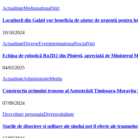
Actualitate
Mediu
national
Știri
Locuitorii din Galați vor beneficia de ajutor de urgență pentru l
10/10/2024
Actualitate
Diverse
Eveniment
national
Social
Știri
Echipa de robotică Ro2D2 din Ploiești, apreciată de Ministerul M
04/03/2025
Actualitate
Administrație
Mediu
Construcția primului tronson al Autostrăzii Timișoara-Moravița in
07/09/2024
Dezvoltare personala
Diverse
sănătate
Starile de disociere si splitare ale sinelui pot fi efecte ale traumel