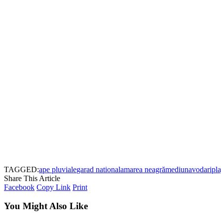
TAGGED:
ape pluviale
garad nationala
marea neagră
mediu
navodari
pl
Share This Article
Facebook
Copy Link
Print
You Might Also Like