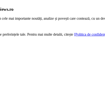
News.ro
m cele mai importante noutăți, analize și povești care contează, cu un de
e preferințele tale. Pentru mai multe detalii, citește
[Politica de confidenț