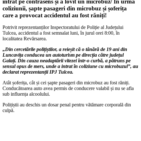
intrat pe contrasens și a lovit un microbuz/ În urma
coliziunii, șapte pasageri din microbuz și șoferița
care a provocat accidentul au fost răniți!
Potrivit reprezentanților Inspectoratului de Poliție al Județului
Tulcea, accidentul a fost semnalat luni, în jurul orei 8:00, în
localitatea Revărsarea.
„Din cercetările polițiștilor, a reieșit că o tânără de 19 ani din
Luncavița conducea un autoturism pe direcția către județul
Galați. Din cauza neadaptării vitezei într-o curbă, a pătruns pe
sensul opus de mers, unde a intrat în coliziune cu microbuzul”, au
declarat reprezentanții IPJ Tulcea.
Atât șoferița, cât și cei șapte pasageri din microbuz au fost răniți.
Conducătoarea auto avea permis de conducere valabil și nu se afla
sub influența alcoolului.
Polițiștii au deschis un dosar penal pentru vătămare corporală din
culpă.