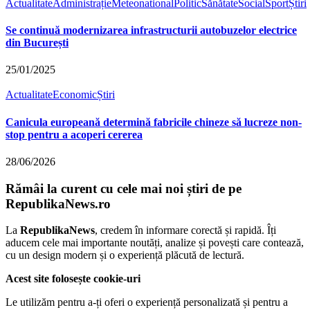
Actualitate
Administrație
Meteo
national
Politic
Sănătate
Social
Sport
Știri
Se continuă modernizarea infrastructurii autobuzelor electrice
din București
25/01/2025
Actualitate
Economic
Știri
Canicula europeană determină fabricile chineze să lucreze non-
stop pentru a acoperi cererea
28/06/2026
Rămâi la curent cu cele mai noi știri de pe
RepublikaNews.ro
La
RepublikaNews
, credem în informare corectă și rapidă. Îți
aducem cele mai importante noutăți, analize și povești care contează,
cu un design modern și o experiență plăcută de lectură.
Acest site folosește cookie-uri
Le utilizăm pentru a-ți oferi o experiență personalizată și pentru a