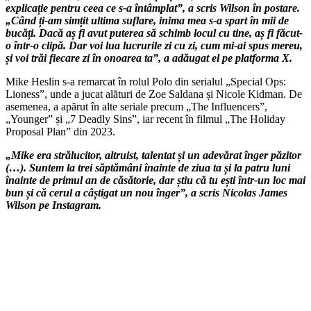
explicație pentru ceea ce s-a întâmplat”, a scris Wilson în postare.
„Când ți-am simțit ultima suflare, inima mea s-a spart în mii de
bucăți. Dacă aș fi avut puterea să schimb locul cu tine, aș fi făcut-
o într-o clipă. Dar voi lua lucrurile zi cu zi, cum mi-ai spus mereu,
și voi trăi fiecare zi în onoarea ta”, a adăugat el pe platforma X.
Mike Heslin s-a remarcat în rolul Polo din serialul „Special Ops:
Lioness”, unde a jucat alături de Zoe Saldana și Nicole Kidman. De
asemenea, a apărut în alte seriale precum „The Influencers”,
„Younger” și „7 Deadly Sins”, iar recent în filmul „The Holiday
Proposal Plan” din 2023.
„Mike era strălucitor, altruist, talentat și un adevărat înger păzitor
(…). Suntem la trei săptămâni înainte de ziua ta și la patru luni
înainte de primul an de căsătorie, dar știu că tu ești într-un loc mai
bun și că cerul a câștigat un nou înger”, a scris Nicolas James
Wilson pe Instagram.