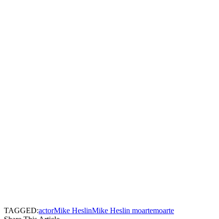
TAGGED:
actor
Mike Heslin
Mike Heslin moarte
moarte