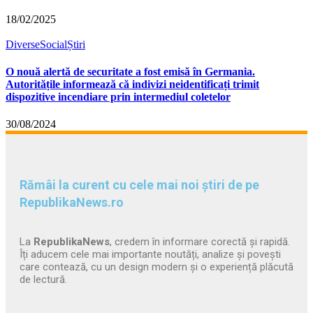
18/02/2025
Diverse
Social
Știri
O nouă alertă de securitate a fost emisă în Germania.
Autoritățile informează că indivizi neidentificați trimit
dispozitive incendiare prin intermediul coletelor
30/08/2024
Rămâi la curent cu cele mai noi știri de pe
RepublikaNews.ro
La
RepublikaNews
, credem în informare corectă și rapidă.
Îți aducem cele mai importante noutăți, analize și povești
care contează, cu un design modern și o experiență plăcută
de lectură.