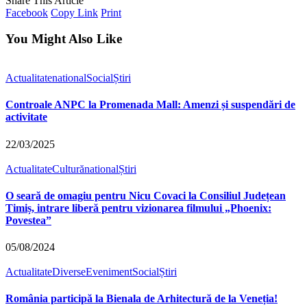
Share This Article
Facebook
Copy Link
Print
You Might Also Like
Actualitate
national
Social
Știri
Controale ANPC la Promenada Mall: Amenzi și suspendări de
activitate
22/03/2025
Actualitate
Cultură
national
Știri
O seară de omagiu pentru Nicu Covaci la Consiliul Județean
Timiș, intrare liberă pentru vizionarea filmului „Phoenix:
Povestea”
05/08/2024
Actualitate
Diverse
Eveniment
Social
Știri
România participă la Bienala de Arhitectură de la Veneția!