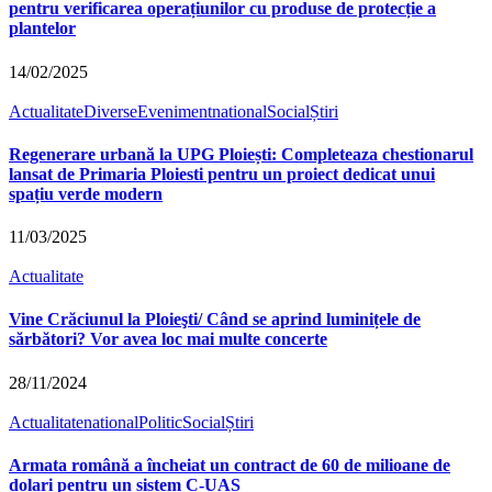
pentru verificarea operațiunilor cu produse de protecție a
plantelor
14/02/2025
Actualitate
Diverse
Eveniment
national
Social
Știri
Regenerare urbană la UPG Ploiești: Completeaza chestionarul
lansat de Primaria Ploiesti pentru un proiect dedicat unui
spațiu verde modern
11/03/2025
Actualitate
Vine Crăciunul la Ploieşti/ Când se aprind luminițele de
sărbători? Vor avea loc mai multe concerte
28/11/2024
Actualitate
national
Politic
Social
Știri
Armata română a încheiat un contract de 60 de milioane de
dolari pentru un sistem C-UAS