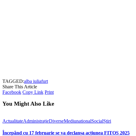
TAGGED:
alba iulia
furt
Share This Article
Facebook
Copy Link
Print
You Might Also Like
Actualitate
Administrație
Diverse
Mediu
national
Social
Știri
Începând cu 17 februarie se va declanșa acțiunea FITOS 2025