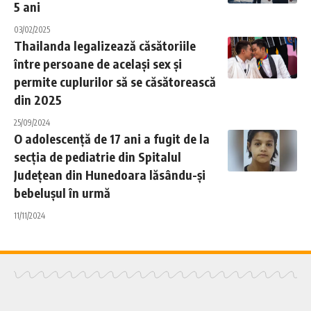
5 ani
03/02/2025
Thailanda legalizează căsătoriile
între persoane de același sex și
permite cuplurilor să se căsătorească
din 2025
25/09/2024
O adolescență de 17 ani a fugit de la
secția de pediatrie din Spitalul
Județean din Hunedoara lăsându-și
bebelușul în urmă
11/11/2024