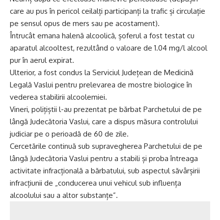
care au pus în pericol ceilalți participanți la trafic și circulație
pe sensul opus de mers sau pe acostament).
Întrucât emana halenă alcoolică, șoferul a fost testat cu
aparatul alcooltest, rezultând o valoare de 1.04 mg/l alcool
pur în aerul expirat.
Ulterior, a fost condus la Serviciul Județean de Medicină
Legală Vaslui pentru prelevarea de mostre biologice în
vederea stabilirii alcoolemiei.
Vineri, polițiștii l-au prezentat pe bărbat Parchetului de pe
lângă Judecătoria Vaslui, care a dispus măsura controlului
judiciar pe o perioadă de 60 de zile.
Cercetările continuă sub supravegherea Parchetului de pe
lângă Judecătoria Vaslui pentru a stabili și proba întreaga
activitate infracțională a bărbatului, sub aspectul săvârșirii
infracțiunii de „conducerea unui vehicul sub influența
alcoolului sau a altor substanțe”.