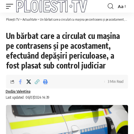
Aa
Ploiești TV
>
Actualitate
>
Un bărbat care a circulat cu maşina pe contrasens şi pe acostament, efectuând depăşiri periculoase, a fost plasat sub control judiciar
Un bărbat care a circulat cu maşina
pe contrasens şi pe acostament,
efectuând depăşiri periculoase, a
fost plasat sub control judiciar
3 Min Read
Dudău Valentina
Last updated: 06/07/2024 14:39