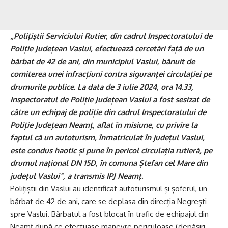
„Polițiștii Serviciului Rutier, din cadrul Inspectoratului de
Poliție Județean Vaslui, efectuează cercetări față de un
bărbat de 42 de ani, din municipiul Vaslui, bănuit de
comiterea unei infracțiuni contra siguranței circulației pe
drumurile publice. La data de 3 iulie 2024, ora 14.33,
Inspectoratul de Poliție Județean Vaslui a fost sesizat de
către un echipaj de poliție din cadrul Inspectoratului de
Poliție Județean Neamț, aflat în misiune, cu privire la
faptul că un autoturism, înmatriculat în județul Vaslui,
este condus haotic și pune în pericol circulația rutieră, pe
drumul național DN 15D, în comuna Ștefan cel Mare din
județul Vaslui”, a transmis IPJ Neamț.
Polițiștii din Vaslui au identificat autoturismul și șoferul, un
bărbat de 42 de ani, care se deplasa din direcția Negrești
spre Vaslui. Bărbatul a fost blocat în trafic de echipajul din
Neamț după ce efectuase manevre periculoase (depășiri