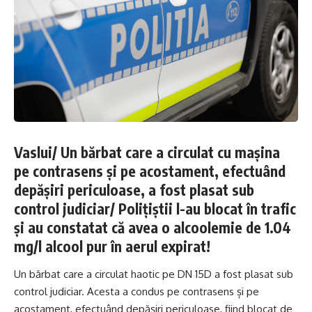
Vaslui/ Un bărbat care a circulat cu maşina
pe contrasens şi pe acostament, efectuând
depăşiri periculoase, a fost plasat sub
control judiciar/ Poliţiştii l-au blocat în trafic
şi au constatat că avea o alcoolemie de 1.04
mg/l alcool pur în aerul expirat!
Un bărbat care a circulat haotic pe DN 15D a fost plasat sub
control judiciar. Acesta a condus pe contrasens și pe
acostament, efectuând depășiri periculoase, fiind blocat de