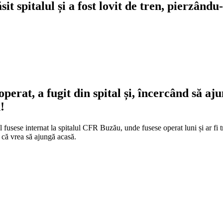
t spitalul și a fost lovit de tren, pierzându-
perat, a fugit din spital și, încercând să aj
!
ul fusese internat la spitalul CFR Buzău, unde fusese operat luni și ar 
n că vrea să ajungă acasă.