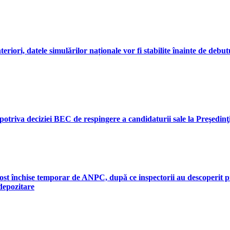
teriori, datele simulărilor naționale vor fi stabilite înainte de de
triva deciziei BEC de respingere a candidaturii sale la Preşedinţie
fost închise temporar de ANPC, după ce inspectorii au descoperit 
 depozitare