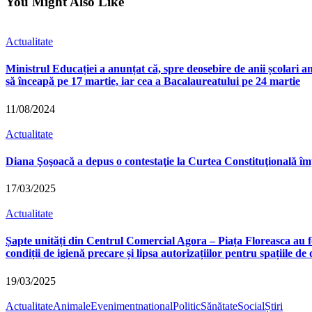
You Might Also Like
Actualitate
Ministrul Educației a anunțat că, spre deosebire de anii școlari an
să înceapă pe 17 martie, iar cea a Bacalaureatului pe 24 martie
11/08/2024
Actualitate
Diana Şoşoacă a depus o contestaţie la Curtea Constituţională împo
17/03/2025
Actualitate
Șapte unități din Centrul Comercial Agora – Piața Floreasca au 
condiții de igienă precare și lipsa autorizațiilor pentru spațiile de
19/03/2025
Actualitate
Animale
Eveniment
national
Politic
Sănătate
Social
Știri