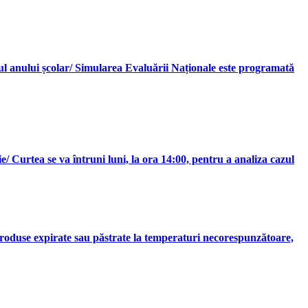
butul anului școlar/ Simularea Evaluării Naționale este programată
/ Curtea se va întruni luni, la ora 14:00, pentru a analiza cazul
produse expirate sau păstrate la temperaturi necorespunzătoare,