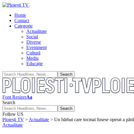
Home
Contact
Categorie
Actualitate
Social
Diverse
Eveniment
Cultură
Mediu
Educație
Font Resizer
Aa
Search
Follow US
Ploiești TV
>
Actualitate
>
Un bărbat care tocmai fusese operat a părăsit
Actualitate