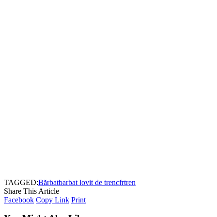
TAGGED:
Bărbat
barbat lovit de tren
cfr
tren
Share This Article
Facebook
Copy Link
Print