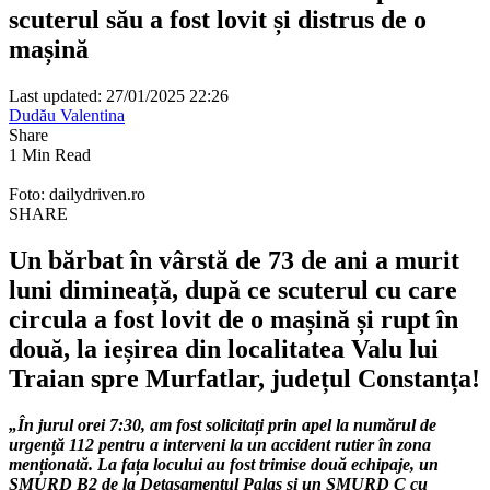
scuterul său a fost lovit și distrus de o
mașină
Last updated: 27/01/2025 22:26
Dudău Valentina
Share
1 Min Read
Foto: dailydriven.ro
SHARE
Un bărbat în vârstă de 73 de ani a murit
luni dimineață, după ce scuterul cu care
circula a fost lovit de o mașină și rupt în
două, la ieșirea din localitatea Valu lui
Traian spre Murfatlar, județul Constanța!
„În jurul orei 7:30, am fost solicitați prin apel la numărul de
urgență 112 pentru a interveni la un accident rutier în zona
menționată. La fața locului au fost trimise două echipaje, un
SMURD B2 de la Detașamentul Palas și un SMURD C cu