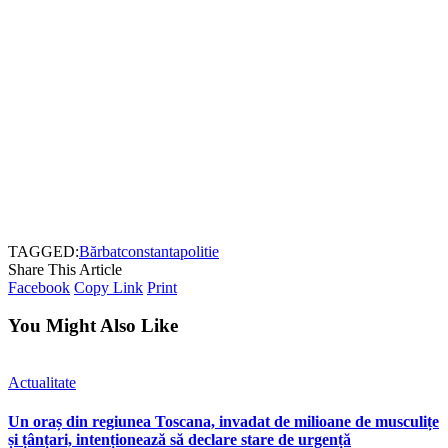
TAGGED:
Bărbat
constanta
politie
Share This Article
Facebook
Copy Link
Print
You Might Also Like
Actualitate
Un oraș din regiunea Toscana, invadat de milioane de musculițe
și țânțari, intenționează să declare stare de urgență