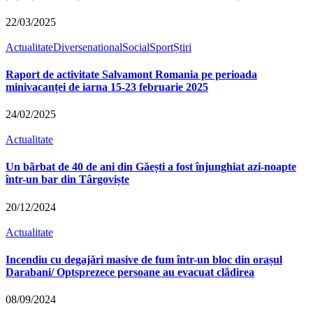
22/03/2025
Actualitate
Diverse
national
Social
Sport
Știri
Raport de activitate Salvamont Romania pe perioada
minivacanței de iarna 15-23 februarie 2025
24/02/2025
Actualitate
Un bărbat de 40 de ani din Găești a fost înjunghiat azi-noapte
într-un bar din Târgoviște
20/12/2024
Actualitate
Incendiu cu degajări masive de fum într-un bloc din orașul
Darabani/ Optsprezece persoane au evacuat clădirea
08/09/2024