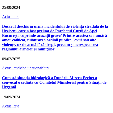
25/09/2024
Actualitate
Dosarul deschis în urma incidentului de violenţă stradală de la
Urziceni, care a fost preluat de Parchetul Curţii de Apel
Bucureşti, cuprinde acuzaţii grave/ Printre acestea se numără
omor calificat, tulburarea ordinii publice, loviri sau alte
violenţe, uz de armă fără drept, precum şi nerespectarea
regimului armelor şi muniţiilor
09/02/2025
Actualitate
Mediu
national
Știri
Cum stă situația hidrologică a Dunării: Mircea Fechet a
convocat o sedinta cu Comitetul Ministerial pentru Situaţii de
Urgenţă
19/09/2024
Actualitate