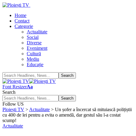
Home
Contact
Categorie
Actualitate
Social
Diverse
Eveniment
Cultură
Mediu
Educație
Font Resizer
Aa
Search
Follow US
Ploiești TV
>
Actualitate
>
Un șofer a încercat să mituiască polițiștii
cu 400 de lei pentru a evita o amendă, dar gestul său l-a costat
scump!
Actualitate